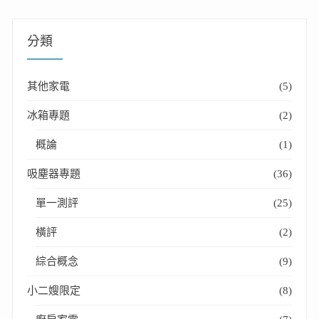
分類
其他家電
(5)
冰箱專題
(2)
概論
(1)
吸塵器專題
(36)
單一測評
(25)
橫評
(2)
綜合概念
(9)
小二嫂限定
(8)