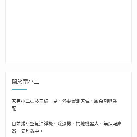
關於電小二
家有小二嫂及三貓一兒，熱愛實測家電，厭惡喇叭業
配。
目前鑽研空氣清淨機、除濕機、掃地機器人、無線吸塵
器、氣炸鍋中。