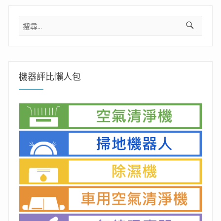
搜
尋
關
鍵
字:
機器評比懶人包