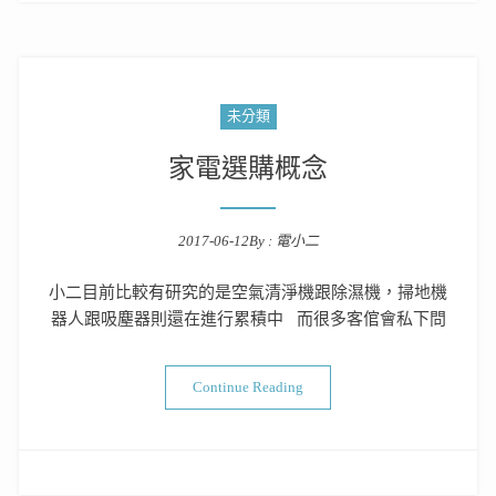
未分類
家電選購概念
2017-06-12
By :
電小二
Posted on
小二目前比較有研究的是空氣清淨機跟除濕機，掃地機
器人跟吸塵器則還在進行累積中 而很多客倌會私下問
“家電選購概念”
Continue Reading