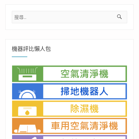
搜
尋
關
鍵
字:
機器評比懶人包