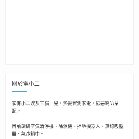
關於電小二
家有小二嫂及三貓一兒，熱愛實測家電，厭惡喇叭業
配。
目前鑽研空氣清淨機、除濕機、掃地機器人、無線吸塵
器、氣炸鍋中。