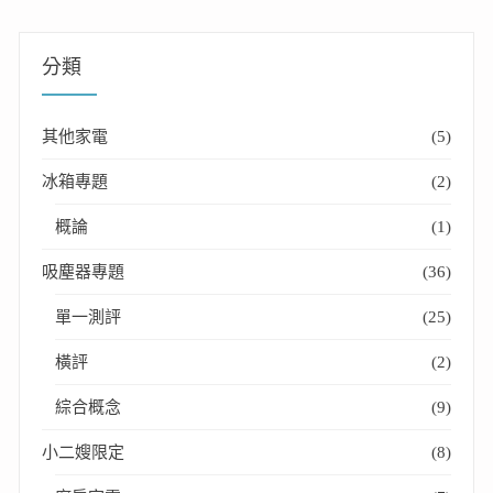
分類
其他家電
(5)
冰箱專題
(2)
概論
(1)
吸塵器專題
(36)
單一測評
(25)
橫評
(2)
綜合概念
(9)
小二嫂限定
(8)