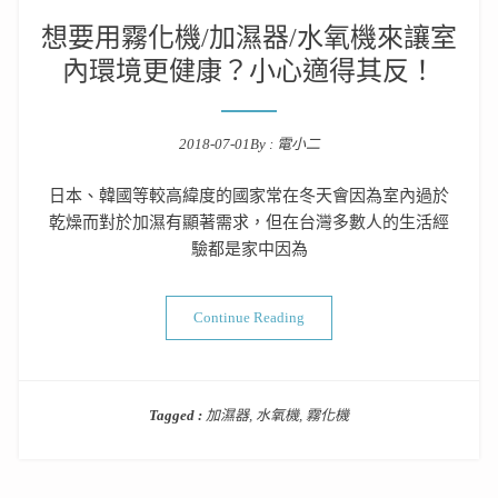
想要用霧化機/加濕器/水氧機來讓室
內環境更健康？小心適得其反！
2018-07-01
By :
電小二
Posted on
日本、韓國等較高緯度的國家常在冬天會因為室內過於
乾燥而對於加濕有顯著需求，但在台灣多數人的生活經
驗都是家中因為
“想要用霧化機/加濕器/水氧
Continue Reading
Tagged :
加濕器
,
水氧機
,
霧化機