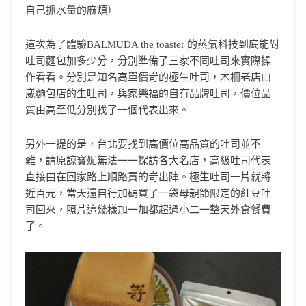
自己抓水量的麻煩）
這次為了體驗BALMUDA the toaster 的蒸氣科技到底能對
吐司麵包加多少分，分別準備了三家不同吐司來實際操
作看看。分別是知名高單價岢的極生吐司，木柵老店山
崴麵包店的生吐司，與家樂福的自有品牌吐司，價位品
質由高至低分別找了一個代表出來。
另外一提的是，台北要找到高價位高品質的吐司並不
難，請原諒寶妮無法一一探訪各大名店，高級吐司代表
直接由在回家路上順路買的岢出陣。極生吐司一片就將
近百元，當天還自行加碼買了一袋母親節限定的紅豆吐
司回來，照片這幾樣加一加都超過小二一整天外食餐費
了。