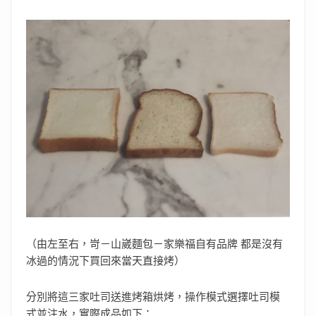
（由左至右，岢－山崴麵包－家樂福自有品牌 都是沒有
冰過的情況下買回來當天直接烤）
分別將這三家吐司送進烤箱烘烤，操作模式選擇吐司模
式並注水，實際成品如下：