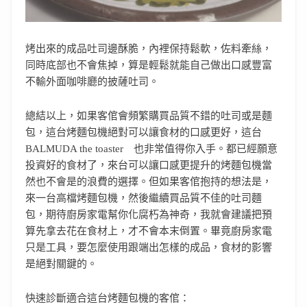
烤出來的成品吐司邊酥脆，內裡保持鬆軟，佐料牽絲，
同時底部也不會焦掉，算是輕鬆就能自己做出口感豐富
不輸外面咖啡廳的披薩吐司。
總結以上，如果客倌會頻繁購買品質不錯的吐司或是麵
包，這台烤麵包機絕對可以讓食材的口感更好，這台
BALMUDA the toaster 也非常值得你入手。都已經願意
投資好的食材了，來台可以讓口感更提升的烤麵包機當
然也不會是的浪費的選擇。但如果客倌抱持的想法是，
來一台高檔烤麵包機，然後繼續買品質不佳的吐司麵
包，期待廚房家電幫你化腐朽為神奇，我就會建議把預
算先拿去花在食材上，才不會本末倒置。畢竟廚房家電
只是工具，要怎麼使用跟端出怎樣的成品，食材的影響
是絕對關鍵的。
快速診斷適合這台烤麵包機的客倌：