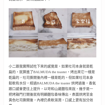
小二跟我實際試吃下來的感覺是，如果吐司本身就是乾
扁的，就算進了BALMUDA the toaster，烤出來它一樣是
乾扁的，吐司撕開後內裡一樣是乾的。但如果吐司本身
鬆軟有水份，經過BALMUDA the toaster 烘烤過後，香氣
跟口感會更往上提升，以岢和山崴麵包來說，幾乎是一
把烤箱門打開後就有明顯麵包香味傳出，表面烘烤至金
黃色吐司撕開後，內裡仍柔軟濕潤，口感上更有加分效