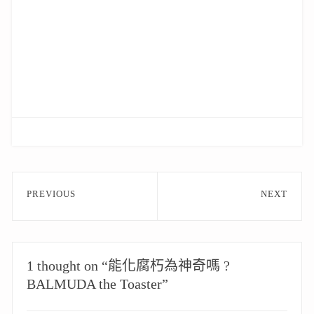
文
PREVIOUS
NEXT
章
Previous
Next
post:
post:
導
覽
1 thought on “能化腐朽為神奇嗎 ?
BALMUDA the Toaster”