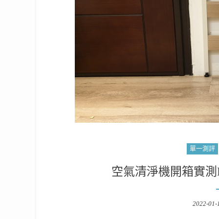
單一測評
空氣清淨機開箱實測PA
Posted
2022-01-
on