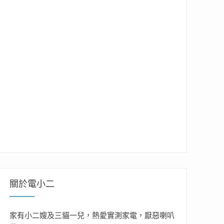
關於電小二
家有小二嫂及三貓一兒，熱愛實測家電，厭惡喇叭