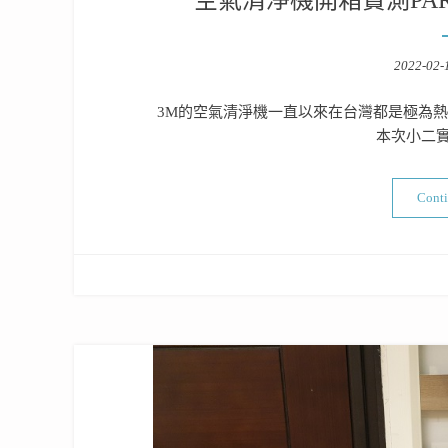
Posted
2022-02-
on
3M的空氣清淨機一直以來在台灣都是極為
本次小二實
Cont