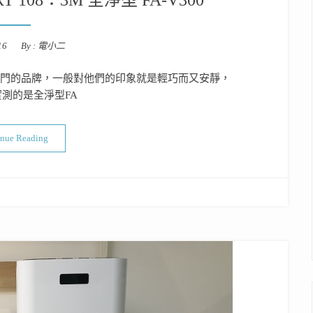
16
By :
電小二
熱門的品牌，一般對他們的印象就是輕巧而又安靜，
測的是全淨型FA
“空氣清淨機開箱實測PART 108：3M 全淨型 FA-V300”
inue Reading