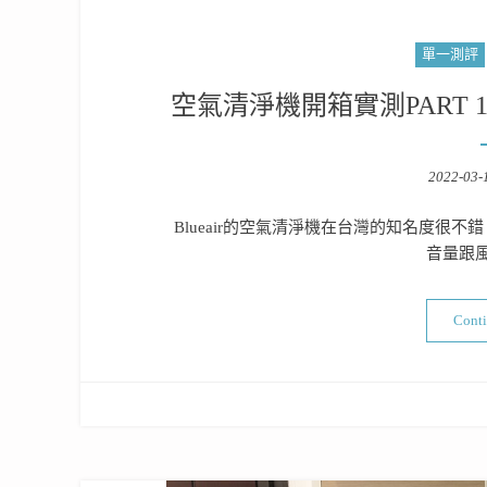
單一測評
空氣清淨機開箱實測PART 109：Bl
Posted
2022-03-
on
Blueair的空氣清淨機在台灣的知名度很
音量跟
Cont