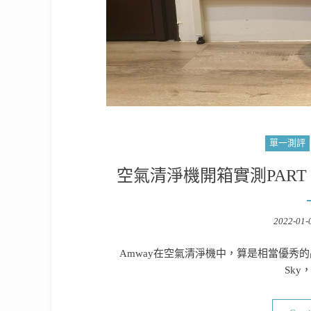
單一測評
空氣清淨機開箱實測PART 106：
Posted
2022-01-
on
Amway在空氣清淨機中，算是相當優秀的品
Sky