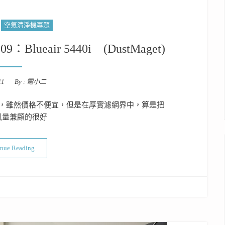
空氣清淨機專題
ueair 5440i (DustMaget)
11
By :
電小二
不錯，雖然價格不便宜，但是在厚實濾網界中，算是把
風量兼顧的很好
“空氣清淨機開箱實測PART 109：Blueair 5440i (DustMaget)”
inue Reading