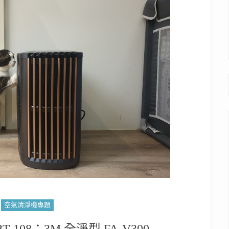
空氣清淨機專題
108：3M 全淨型 FA-V300