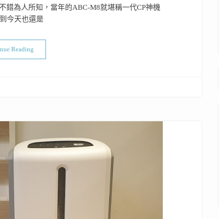
錯為人所知，當年的ABC-M8就堪稱一代CP神機
放到今天也還是
“空氣清淨機開箱實測PART 107：三洋ABC-M9”
inue Reading