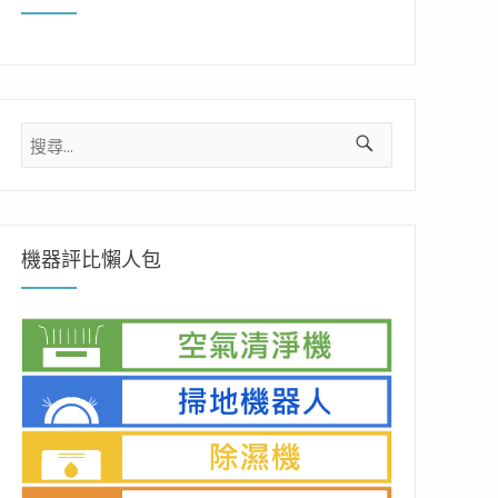
搜
尋
關
鍵
字:
機器評比懶人包