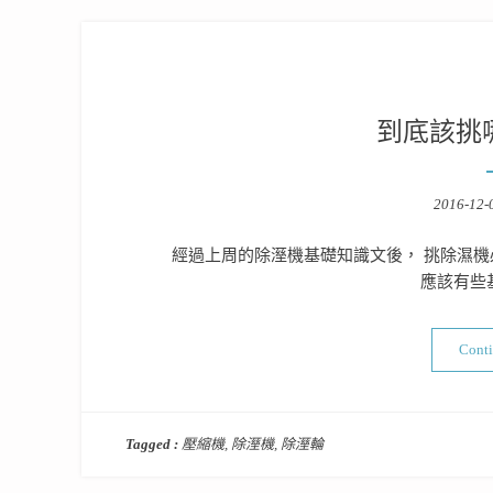
到底該挑
Posted
2016-12-
on
經過上周的除溼機基礎知識文後， 挑除濕機
應該有些
Cont
Tagged :
壓縮機
,
除溼機
,
除溼輪