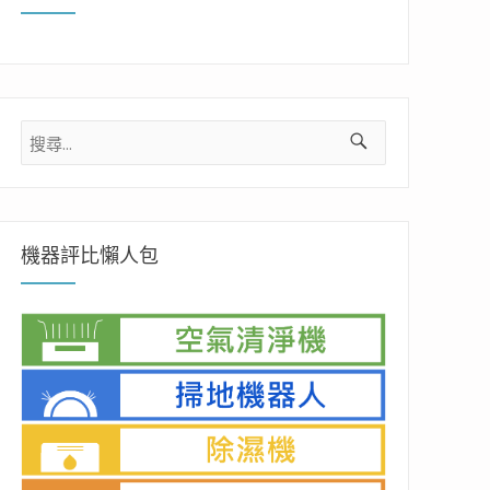
搜
尋
關
鍵
字:
機器評比懶人包