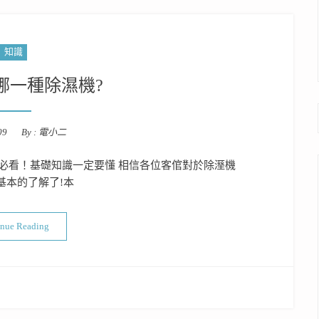
知識
哪一種除濕機?
09
By :
電小二
必看！基礎知識一定要懂 相信各位客倌對於除溼機
基本的了解了!本
“到底該挑哪一種除濕機?”
inue Reading