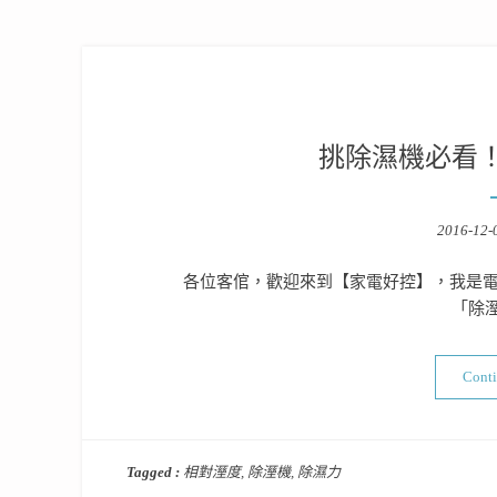
挑除濕機必看
Posted
2016-12-
on
各位客倌，歡迎來到【家電好控】，我是電
「除溼機
Cont
Tagged :
相對溼度
,
除溼機
,
除濕力