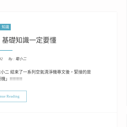
知識
！基礎知識一定要懂
02
By :
電小二
小二 結束了一系列空氣清淨機專文後，緊接的是
」!!!!!!!!!
“挑除濕機必看！基礎知識一定要懂”
inue Reading