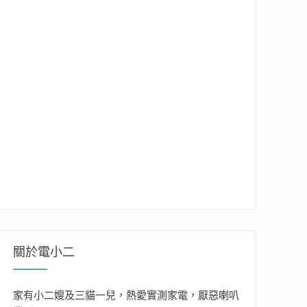
關於電小二
家有小二嫂及三貓一兒，熱愛實測家電，厭惡喇叭