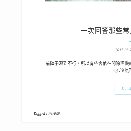
一次回答那些常
Posted
2017-08-
on
前陣子濕到不行，所以有些客倌在問除溼機
Q1.冷
Cont
Tagged :
除溼機