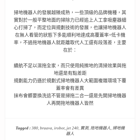
掃地機器人的發展越臻成熟，一些頂級的品牌機種，其
實對於一般平整地面的掃除力已經追上人工拿吸塵器細
心打掃了，而定位與規劃技術的發展，也讓掃地機器人
在無人看管的狀態下多能順利地達成高覆蓋率+低卡機
率，不過拖地機器人就距離取代人工還有段落差，主要
在於：
續航不足以濕拖全家，而只使用純擦地的清掃效果與拖
地還是有點差距
規劃能力仍遜於規劃式掃地機器人大範圍複雜環境下覆
蓋率會有差異
抹布會髒要換洗這不管是掃拖二合一還是先開掃地機器
人再開拖地機器人皆然
Tagged :
380
,
braava
,
irobot
,
jet 240
,
實測
,
拖地機器人
,
掃地機
器人