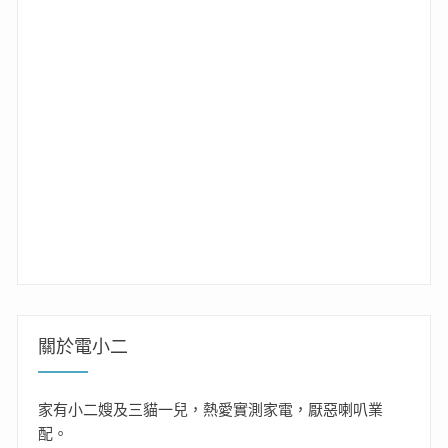
關於電小二
家有小二嫂及三貓一兒，熱愛實測家電，厭惡喇叭業
配。