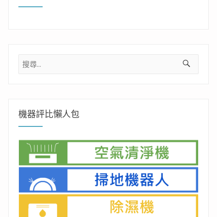
搜
尋
關
鍵
字:
機器評比懶人包