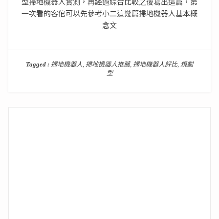
型掃地機器人實測，再經過綜合比較之後寫出這篇，第
一次看的客倌可以先參考小二這幾篇掃地機器人基本概
念文
Tagged :
掃地機器人
,
掃地機器人推薦
,
掃地機器人評比
,
規劃
型