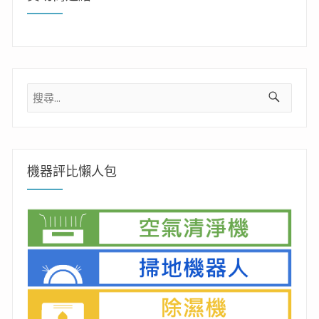
搜
尋
關
鍵
字:
機器評比懶人包