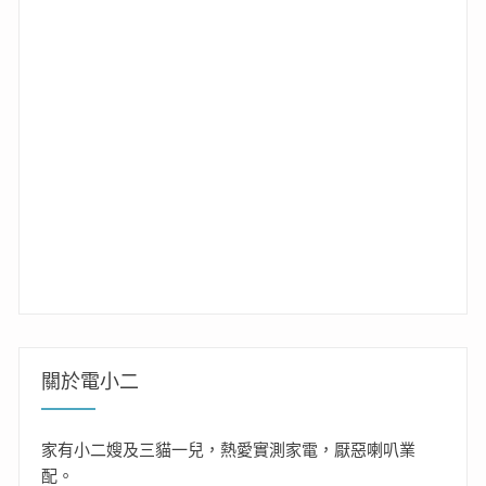
關於電小二
家有小二嫂及三貓一兒，熱愛實測家電，厭惡喇叭業
配。