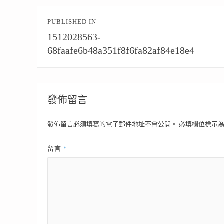
文
PUBLISHED IN
章
1512028563-
導
68faafe6b48a351f8f6fa82af84e18e4
覽
發佈留言
發佈留言必須填寫的電子郵件地址不會公開。
必填欄位標示
*
留言