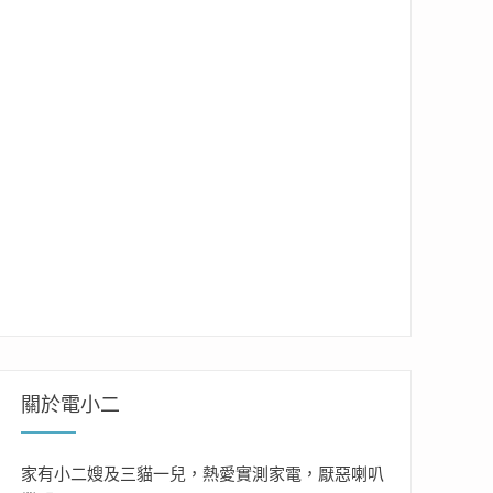
關於電小二
家有小二嫂及三貓一兒，熱愛實測家電，厭惡喇叭