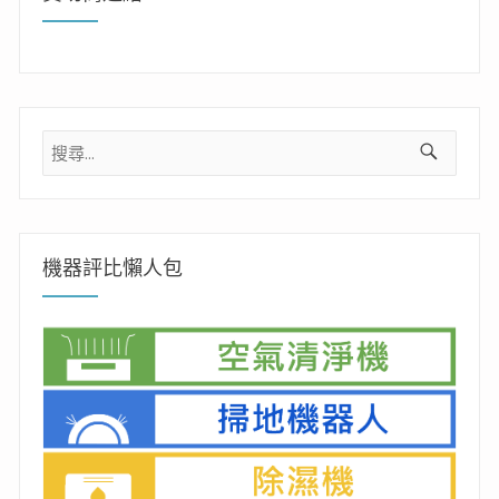
搜
尋
關
鍵
字:
機器評比懶人包