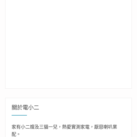
關於電小二
家有小二嫂及三貓一兒，熱愛實測家電，厭惡喇叭業
配。