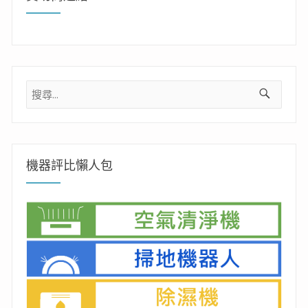
搜
尋
關
鍵
字:
機器評比懶人包