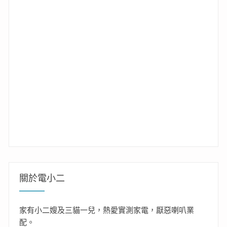
關於電小二
家有小二嫂及三貓一兒，熱愛實測家電，厭惡喇叭業
配。