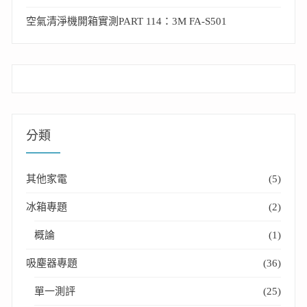
空氣清淨機開箱實測PART 114：3M FA-S501
分類
其他家電
(5)
冰箱專題
(2)
概論
(1)
吸塵器專題
(36)
單一測評
(25)