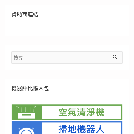
贊助商連結
搜
尋
關
鍵
字:
機器評比懶人包