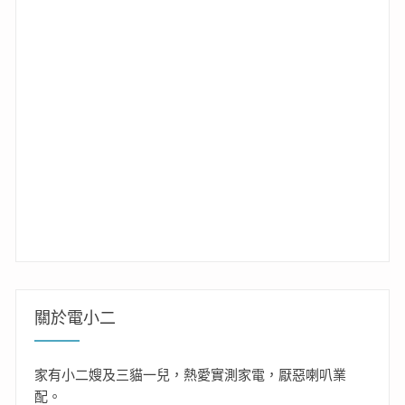
關於電小二
家有小二嫂及三貓一兒，熱愛實測家電，厭惡喇叭業
配。