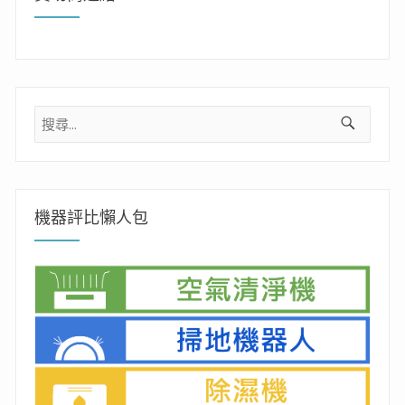
搜
尋
關
鍵
字:
機器評比懶人包