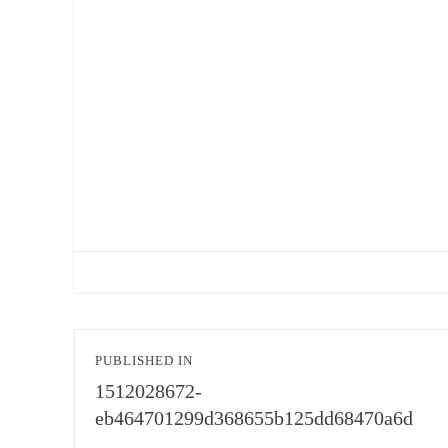
文
PUBLISHED IN
章
1512028672-
導
eb464701299d368655b125dd68470a6d
覽