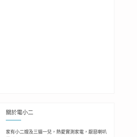
關於電小二
家有小二嫂及三貓一兒，熱愛實測家電，厭惡喇叭