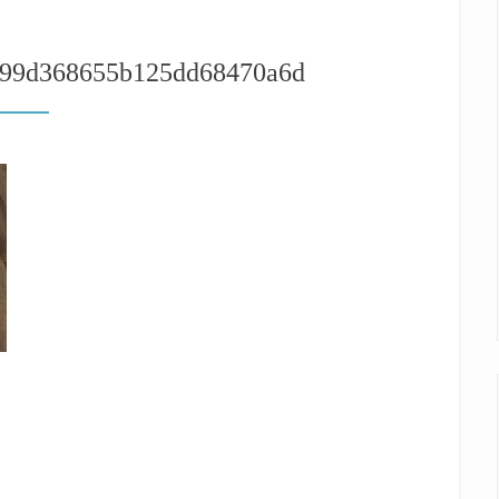
299d368655b125dd68470a6d