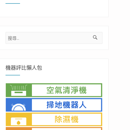
搜
尋
關
鍵
字:
機器評比懶人包