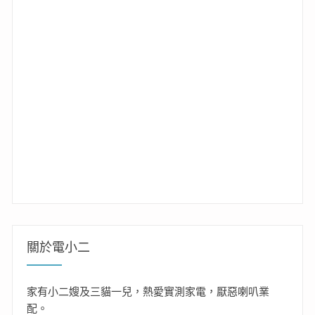
關於電小二
家有小二嫂及三貓一兒，熱愛實測家電，厭惡喇叭業
配。