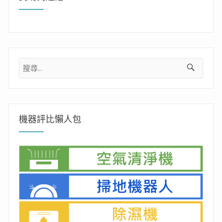
搜
尋
關
鍵
字:
機器評比懶人包