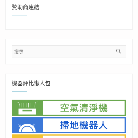
贊助商連結
搜
尋
關
鍵
字:
機器評比懶人包