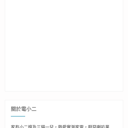
關於電小二
家有小二嫂及三貓一兒，熱愛實測家電，厭惡喇叭業