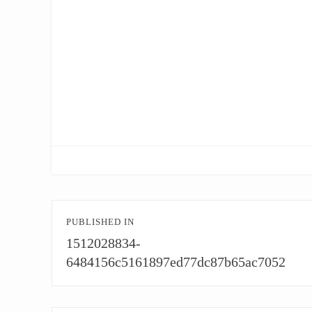
文
PUBLISHED IN
章
1512028834-
導
6484156c5161897ed77dc87b65ac7052
覽