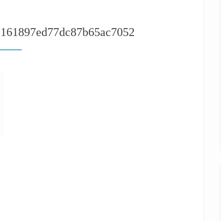
5161897ed77dc87b65ac7052