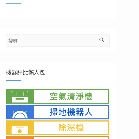
搜
尋
關
鍵
字:
機器評比懶人包