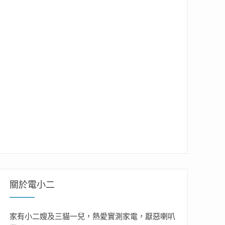
關於電小二
家有小二嫂及三貓一兒，熱愛實測家電，厭惡喇叭