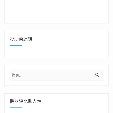
贊助商連結
搜
尋
關
鍵
字:
機器評比懶人包