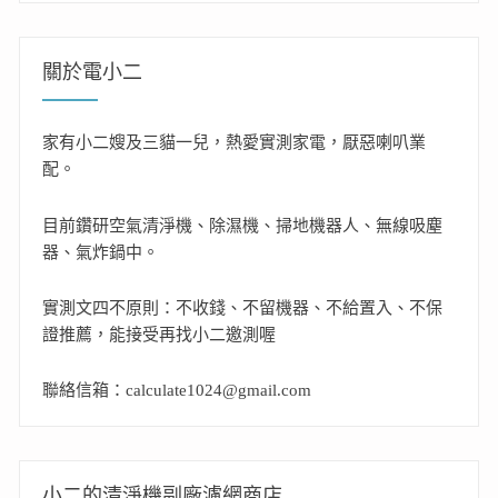
關於電小二
家有小二嫂及三貓一兒，熱愛實測家電，厭惡喇叭業
配。
目前鑽研空氣清淨機、除濕機、掃地機器人、無線吸塵
器、氣炸鍋中。
實測文四不原則：不收錢、不留機器、不給置入、不保
證推薦，能接受再找小二邀測喔
聯絡信箱：calculate1024@gmail.com
小二的清淨機副廠濾網商店