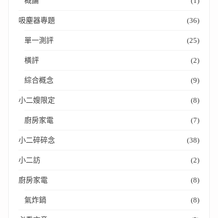
概論
(1)
吸塵器專題
(36)
單一測評
(25)
橫評
(2)
綜合概念
(9)
小二嫂限定
(8)
廚房家電
(7)
小二碎碎念
(38)
小二訪
(2)
廚房家電
(8)
氣炸鍋
(8)