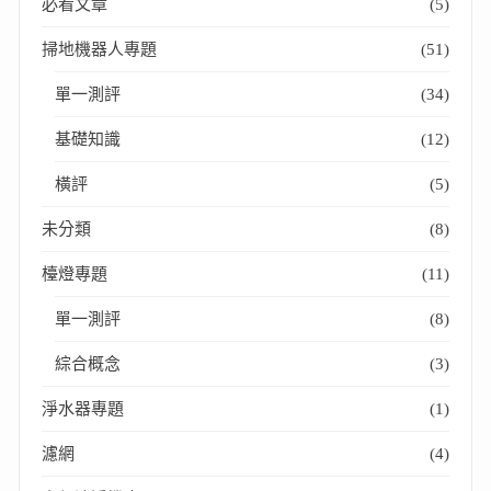
必看文章
(5)
掃地機器人專題
(51)
單一測評
(34)
基礎知識
(12)
橫評
(5)
未分類
(8)
檯燈專題
(11)
單一測評
(8)
綜合概念
(3)
淨水器專題
(1)
濾網
(4)