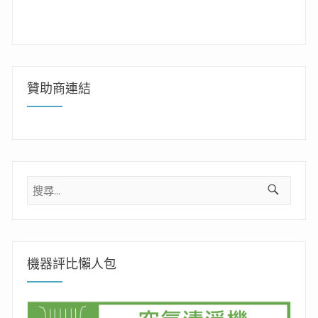
贊助商連結
搜
尋
關
鍵
字:
機器評比懶人包