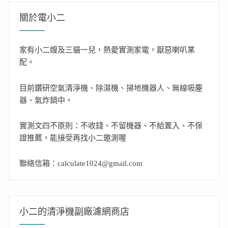
關於電小二
家有小二嫂及三貓一兒，熱愛實測家電，厭惡喇叭業
配。
目前鑽研空氣清淨機、除濕機、掃地機器人、無線吸塵
器、氣炸鍋中。
實測文四不原則：不收錢、不留機器、不給置入、不保
證推薦，能接受再找小二邀測喔
聯絡信箱：calculate1024@gmail.com
小二的清淨機副廠濾網商店