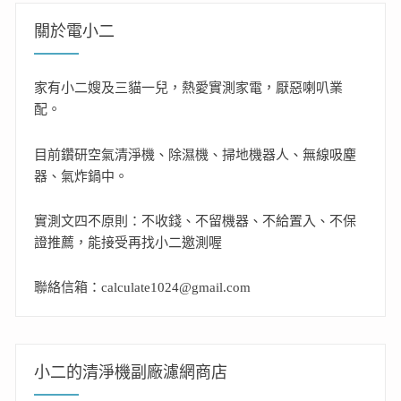
關於電小二
家有小二嫂及三貓一兒，熱愛實測家電，厭惡喇叭業
配。
目前鑽研空氣清淨機、除濕機、掃地機器人、無線吸塵
器、氣炸鍋中。
實測文四不原則：不收錢、不留機器、不給置入、不保
證推薦，能接受再找小二邀測喔
聯絡信箱：calculate1024@gmail.com
小二的清淨機副廠濾網商店