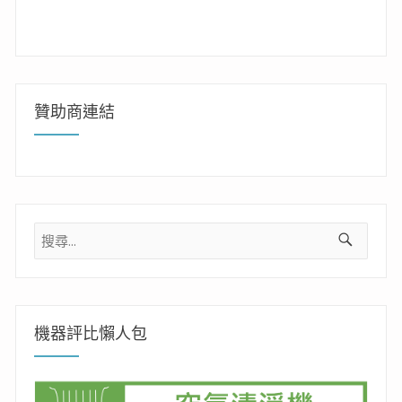
贊助商連結
搜
尋
關
鍵
字:
機器評比懶人包