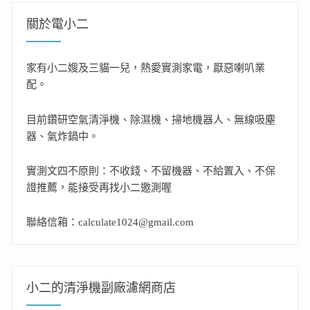
關於電小二
家有小二嫂及三貓一兒，熱愛實測家電，厭惡喇叭業
配。
目前鑽研空氣清淨機、除濕機、掃地機器人、無線吸塵
器、氣炸鍋中。
實測文四不原則：不收錢、不留機器、不給置入、不保
證推薦，能接受再找小二邀測喔
聯絡信箱：calculate1024@gmail.com
小二的清淨機副廠濾網商店