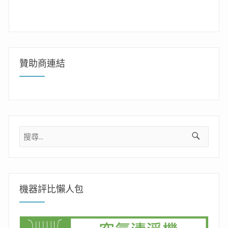
贊助商連結
搜
尋
關
鍵
字:
機器評比懶人包