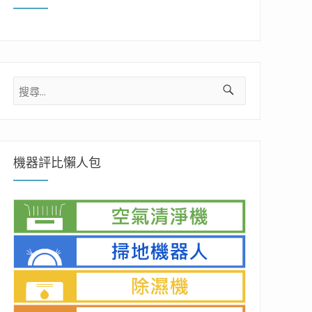
搜
尋
關
鍵
字:
機器評比懶人包