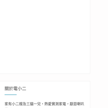
關於電小二
家有小二嫂及三貓一兒，熱愛實測家電，厭惡喇叭