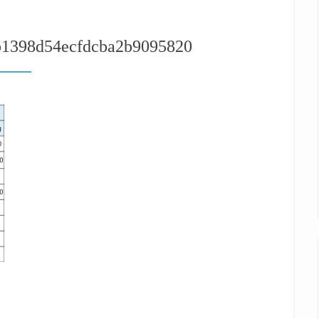
b1398d54ecfdcba2b9095820