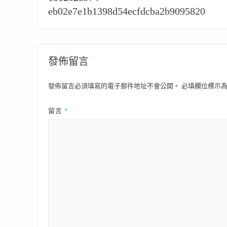
導
eb02e7e1b1398d54ecfdcba2b9095820
覽
發佈留言
發佈留言必須填寫的電子郵件地址不會公開。
必填欄位標示
*
留言