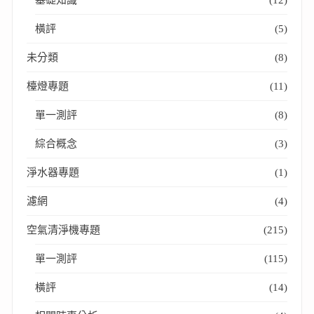
橫評
(5)
未分類
(8)
檯燈專題
(11)
單一測評
(8)
綜合概念
(3)
淨水器專題
(1)
濾網
(4)
空氣清淨機專題
(215)
單一測評
(115)
橫評
(14)