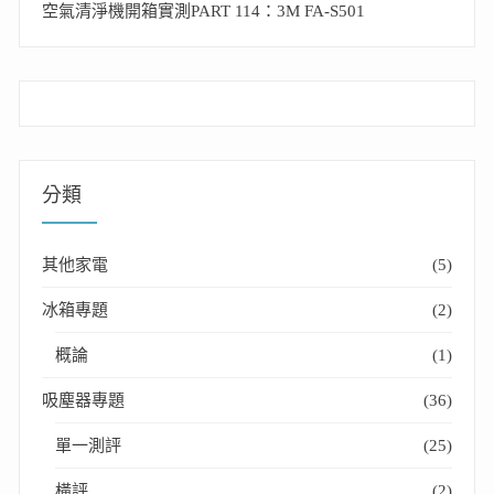
空氣清淨機開箱實測PART 114：3M FA-S501
分類
其他家電
(5)
冰箱專題
(2)
概論
(1)
吸塵器專題
(36)
單一測評
(25)
橫評
(2)