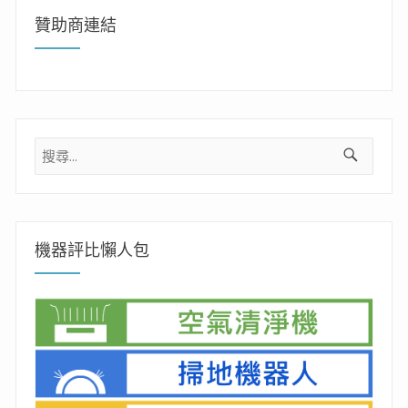
贊助商連結
搜
尋
關
鍵
字:
機器評比懶人包