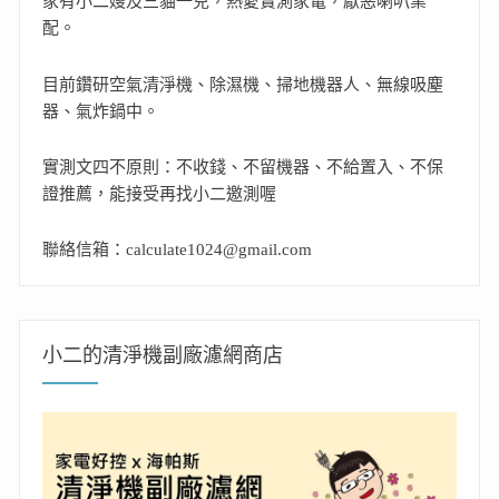
家有小二嫂及三貓一兒，熱愛實測家電，厭惡喇叭業
配。
目前鑽研空氣清淨機、除濕機、掃地機器人、無線吸塵
器、氣炸鍋中。
實測文四不原則：不收錢、不留機器、不給置入、不保
證推薦，能接受再找小二邀測喔
聯絡信箱：calculate1024@gmail.com
小二的清淨機副廠濾網商店