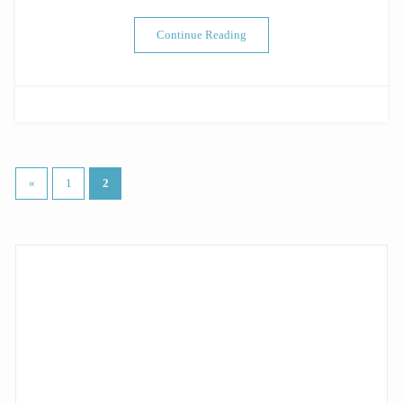
“想買氣炸鍋？下手前先有的正
Continue Reading
文
«
1
2
章
分
頁