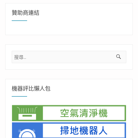
贊助商連結
搜
尋
關
鍵
字:
機器評比懶人包