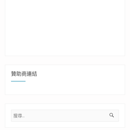
贊助商連結
搜
尋
關