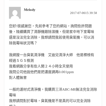
Melody
表
2017-07-0615:39:58
示:
您好!很感謝您，先前參考了您的網站，詢問些許問題
後，陸續購買了清靜機跟除濕機，但是家中地下室霉味
還是沒法完全消除，我想請問我若使用臭氧機，可以消
除我霉味狀況嗎？
我網搜一台臭氧清淨機 艾迪兒清淨大師 他是標榜有
經過ＳＧＳ檢測
我看網路分享有些人開２４小時全天使用
我問公司他說他們是把濃度調再0.001ppm
對人體無害
一般的濾材式清淨機，我購買三洋ABC-M8無法完全消除
霉味
我想請問對於霉味，臭氧機是不是真的可以完全消除