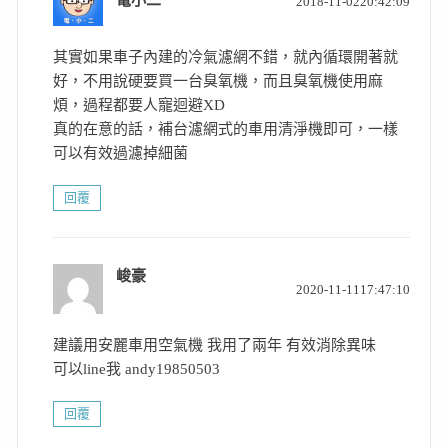
電小二
2018-11-0220:42:09
示:
其實如果車子內建的冷氣濾網不錯，就內循環開著就
好，不用說硬要買一台臭氧機，而且臭氧機使用麻
煩，過程都要人寵迴避XD
真的在意的話，補台濾網式的車用清淨機即可，一樣
可以有效過濾掉細菌
回覆
峻豪
表
2020-11-1117:47:10
示:
建議用安麗車用空氣機 我用了兩年 有效消除異味
可以line我 andy19850503
回覆