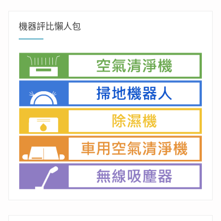
鍵
字:
機器評比懶人包