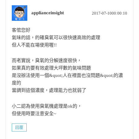
表
applianceinsight
2017-07-1000:00:10
示:
客倌您好
氣味的話，的確臭氧可以很快速高效的處理
但人不能在場使用喔!!
而老實說，臭氧的分解速度很快，
如果真的要有效處理大坪數的氣味問題
是沒辦法使用一個&quot;人在裡面也沒問題&quot;的濃
度的
當調到這個濃度，處理能力也就弱了
小二認為使用臭氧機處理是ok的，
但使用時要注意安全~
回覆