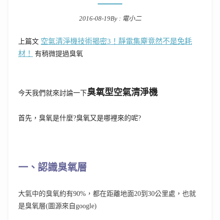
2016-08-19
By :
電小二
Posted on
空氣清淨機技術揭密3！靜電集塵竟然不是免耗
上篇文
材！
有稍微提過臭氧
臭氧型空氣清淨機
今天我們就來討論一下
首先，臭氧是什麼?臭氧又是哪裡來的呢?
一、認識臭氧層
大氣中的臭氧約有90%，都在距離地面20到30公里處，也就
是臭氧層(圖源來自google)