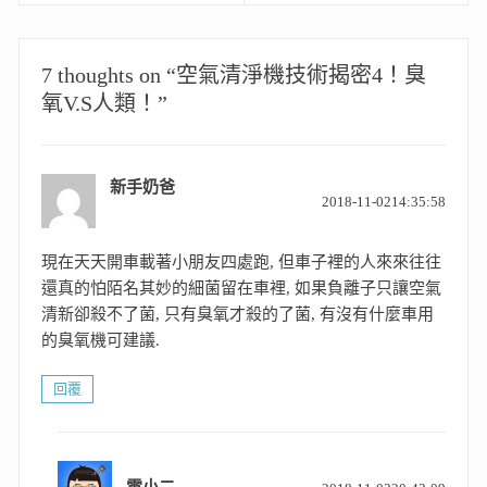
post:
post:
導
覽
7 thoughts on “空氣清淨機技術揭密4！臭
氧V.S人類！”
新手奶爸
表
2018-11-0214:35:58
示:
現在天天開車載著小朋友四處跑, 但車子裡的人來來往往
還真的怕陌名其妙的細菌留在車裡, 如果負離子只讓空氣
清新卻殺不了菌, 只有臭氧才殺的了菌, 有沒有什麼車用
的臭氧機可建議.
回覆
表