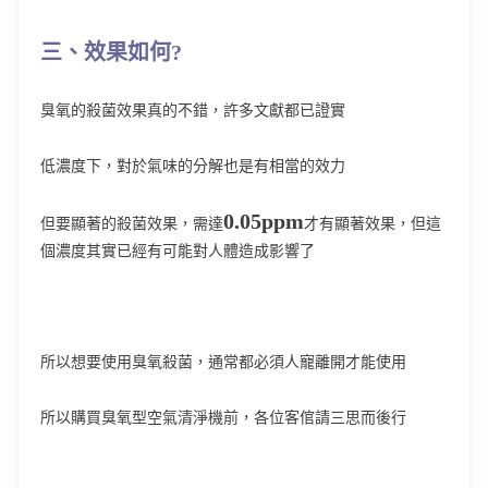
三、效果如何?
臭氧的殺菌效果真的不錯，許多文獻都已證實
低濃度下，對於氣味的分解也是有相當的效力
0.05ppm
但要顯著的殺菌效果，需達
才有顯著效果，但這
個濃度其實已經有可能對人體造成影響了
所以想要使用臭氧殺菌，通常都必須人寵離開才能使用
所以購買臭氧型空氣清淨機前，各位客倌請三思而後行