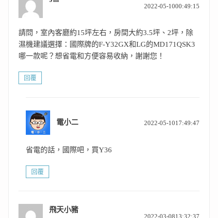
覽
2022-05-1000:49:15
示:
請問，室內客廳約15坪左右，房間大約3.5坪、2坪，除
濕機建議選擇：國際牌的F-Y32GX和LG的MD171QSK3
哪一款呢？想省電和方便容易收納，謝謝您！
回覆
表
電小二
2022-05-1017:49:47
示:
省電的話，國際吧，買Y36
回覆
飛天小豬
表
2022-03-0813:32:37