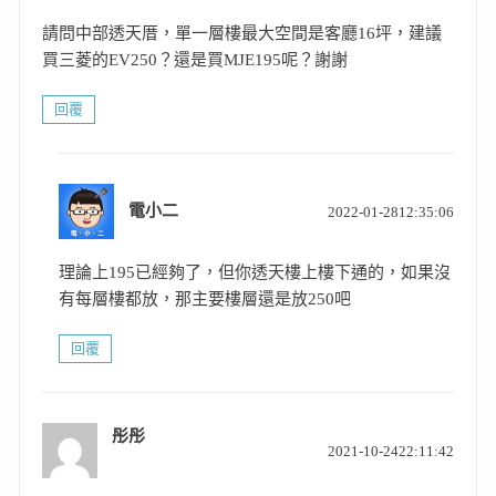
請問中部透天厝，單一層樓最大空間是客廳16坪，建議
買三菱的EV250？還是買MJE195呢？謝謝
回覆
表
電小二
2022-01-2812:35:06
示:
理論上195已經夠了，但你透天樓上樓下通的，如果沒
有每層樓都放，那主要樓層還是放250吧
回覆
彤彤
表
2021-10-2422:11:42
示: