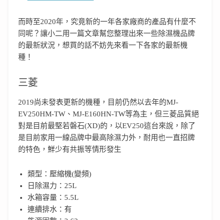
而時至2020年，究竟新的一年各家廠商的產品有什麼不
同呢？讓小二用一篇文章幫您整理出來一些除濕機品牌
的最新狀況，想買的話不妨先來看一下各家的最新機
種！
三菱
2019尚未發表更新的機種，目前仍然以去年的MJ-
EV250HM-TW、MJ-E160HN-TW等為主，但三菱品質絕
對是目前最堅若磐石(XD)的，以EV250這台來說，除了
是目前家用一線品牌中最高除濕力外，耐用也一直招牌
的特色，鮮少有共振等情形發生
類型：壓縮機(變頻)
日除濕力：25L
水箱容量：5.5L
連續排水：有