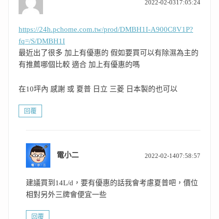
2022-02-0317:05:24
示:
https://24h.pchome.com.tw/prod/DMBH1I-A900C8V1P?
fq=/S/DMBH1I
最近出了很多 加上有優惠的 假如要買可以有除濕為主的
有推薦哪個比較 適合 加上有優惠的嗎
在10坪內 感謝 或 夏普 日立 三菱 日本製的也可以
回覆
表
電小二
2022-02-1407:58:57
示:
建議買到14L/d，要有優惠的話我會考慮夏普吧，價位
相對另外三牌會便宜一些
回覆