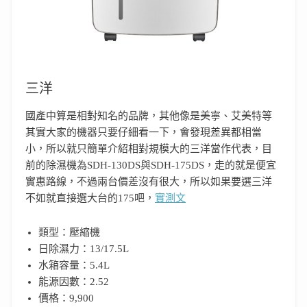
三洋
國產中算是相對知名的品牌，其他像是美寧、艾美特等
其實大家的機器只要仔細看一下，會發現差異都相當
小，所以就只簡單介紹相對規模大的三洋當作代表，目
前的除濕機為SDH-130DS與SDH-175DS，走的就是便宜
實惠路線，不過兩台價差沒有很大，所以如果要選三洋
不如就直接選大台的175吧，
實測文
類型：壓縮機
日除濕力：13/17.5L
水箱容量：5.4L
能源因數：2.52
價格：9,900