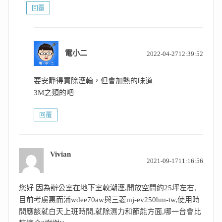
回覆
表
電小二
2022-04-2712:39:52
示:
要安靜得買除溼輪，但會加熱的味道
3M之類的吧
回覆
Vivian
表
2021-09-1711:16:56
示:
您好 因為辦公室在地下室較潮溼,開放空間約25坪左右,
目前考慮惠而浦wdee70aw與三菱mj-ev250hm-tw,使用時
間應該就白天上班時間,就除濕力和節能方面,哪一台會比