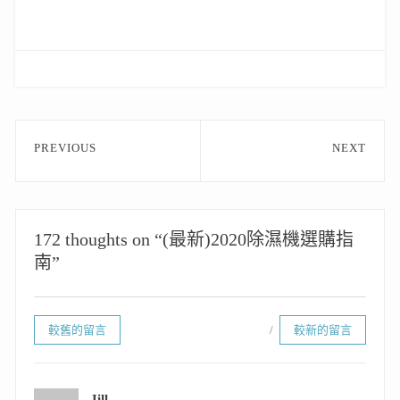
文
PREVIOUS
NEXT
章
Previous
Next
post:
post:
導
覽
172 thoughts on “(最新)2020除濕機選購指
南”
留
較舊的留言
較新的留言
言
導
Jill
表