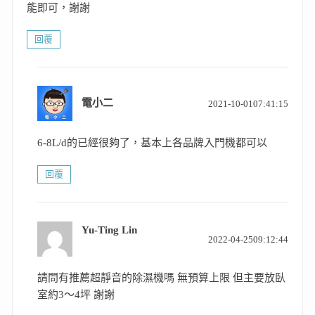
能即可，謝謝
回覆
表
電小二
2021-10-0107:41:15
示:
6-8L/d的已經很夠了，基本上各品牌入門機都可以
回覆
Yu-Ting Lin
表
2022-04-2509:12:44
示:
請問有推薦超靜音的除濕機嗎 無預算上限 但主要放臥
室約3～4坪 謝謝