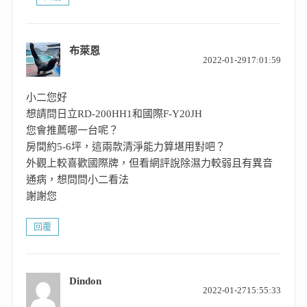
布萊恩
表
2022-01-2917:01:59
示:
小二您好
想請問日立RD-200HH1和國際F-Y20JH
您會推薦哪一台呢？
房間約5-6坪，這兩款清淨能力算堪用對吧？
外觀上較喜歡國際牌，但看網評說除濕力較弱且有異音
通病，想問問小二看法
謝謝您
回覆
Dindon
表
2022-01-2715:55:33
示: