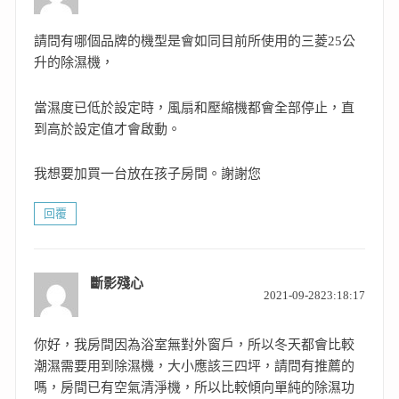
示:
請問有哪個品牌的機型是會如同目前所使用的三菱25公
升的除濕機，
當濕度已低於設定時，風扇和壓縮機都會全部停止，直
到高於設定值才會啟動。
我想要加買一台放在孩子房間。謝謝您
回覆
斷影殘心
表
2021-09-2823:18:17
示:
你好，我房間因為浴室無對外窗戶，所以冬天都會比較
潮濕需要用到除濕機，大小應該三四坪，請問有推薦的
嗎，房間已有空氣清淨機，所以比較傾向單純的除濕功