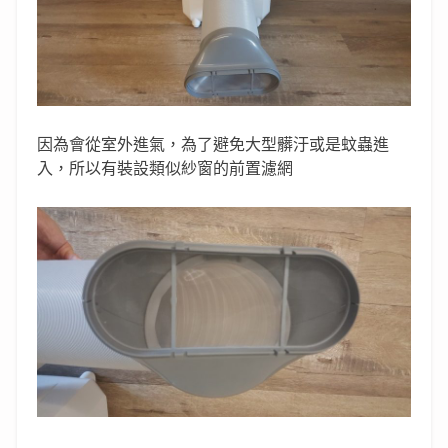
因為會從室外進氣，為了避免大型髒汙或是蚊蟲進
入，所以有裝設類似紗窗的前置濾網