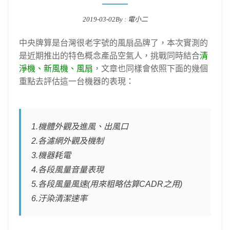
2019-03-02
By :
電小二
Posted on
中央牌算是台灣很老字號的風扇品牌了，本次實測的
是近期推出的特色概念產品空氣人，挑戰同時結合
清
淨機、新風機、風扇
，文章也同樣會依照下面的幾個
重點去評估這一台機器的表現：
1.機體外觀及進風、出風口
2.各濾網外觀及機制
3.機器耗電
4.各段風量音量表現
5.各段風量風速(用來粗略估算CADR之用)
6.汙染清潔速率