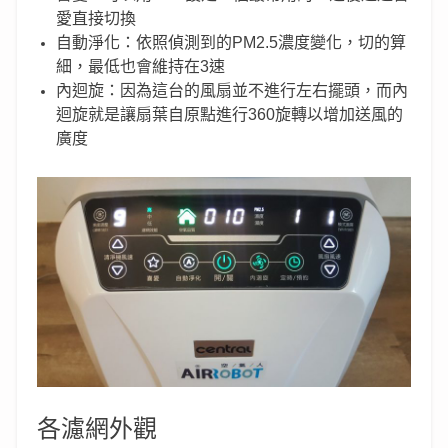
愛直接切換
自動淨化：依照偵測到的PM2.5濃度變化，切的算
細，最低也會維持在3速
內迴旋：因為這台的風扇並不進行左右擺頭，而內
迴旋就是讓扇葉自原點進行360旋轉以增加送風的
廣度
各濾網外觀