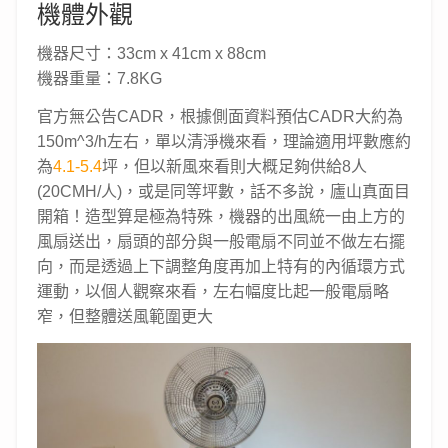
機體外觀
機器尺寸：33cm x 41cm x 88cm
機器重量：7.8
KG
官方無公告CADR，根據側面資料預估CADR大約為
150m^3/h左右，單以清淨機來看，理論適用坪數應約
為
4.1
-5.4
坪，但以新風來看則大概足夠供給8人
(20CMH/人)，或是同等坪數，話不多說，廬山真面目
開箱！造型算是極為特殊，機器的出風統一由上方的
風扇送出，扇頭的部分與一般電扇不同並不做左右擺
向，而是透過上下調整角度再加上特有的內循環方式
運動，以個人觀察來看，左右幅度比起一般電扇略
窄，但整體送風範圍更大