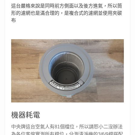
這台嚴格來說是同時前方側面以及後方進氣，所以筒
形的濾網也是滿合理的，是複合式的濾網並使用夾碳
布
機器耗電
中央牌這台空氣人有81個檔位，所以請恕小二沒辦法
為各位客倌實測所有檔位，分測清淨機的3/6/9檔搭配