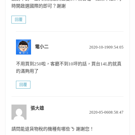
時開啟選國際的即可？謝謝
回覆
表
電小二
2020-10-1909:54:05
示:
不用買到250啦，客廳不到10坪的話，買台14L的就真
的滿夠用了
回覆
張大雄
表
2020-05-0608:58:47
示:
請問能退貨物稅的機種有哪些ㄋ 謝謝您！