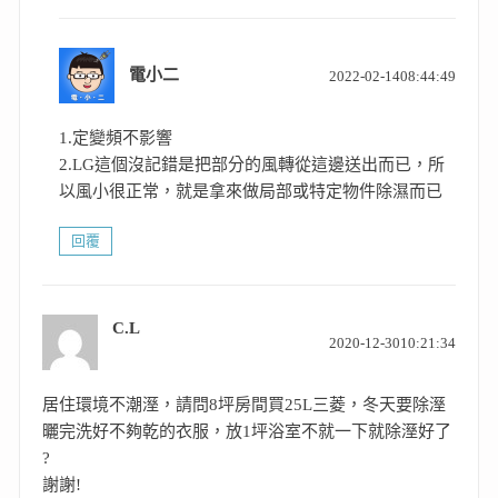
表
電小二
2022-02-1408:44:49
示:
1.定變頻不影響
2.LG這個沒記錯是把部分的風轉從這邊送出而已，所
以風小很正常，就是拿來做局部或特定物件除濕而已
回覆
C.L
表
2020-12-3010:21:34
示:
居住環境不潮溼，請問8坪房間買25L三菱，冬天要除溼
曬完洗好不夠乾的衣服，放1坪浴室不就一下就除溼好了
?
謝謝!