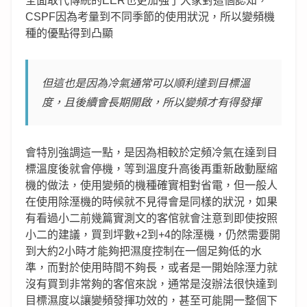
全面取代傳統的EER也更加強了大家對這個認知，
CSPF因為考量到不同季節的使用狀況，所以變頻機
種的優點得到凸顯
但這也是因為冷氣通常可以順利達到目標溫
度，且後續會長期開啟，所以變頻才有得發揮
會特別強調這一點，是因為相較於定頻冷氣在達到目
標溫度後就會停機，等到溫度升高後再重新啟動壓縮
機的做法，使用變頻的機種確實相對省電，但一般人
在使用除溼機的時候就不見得會是同樣的狀況，如果
有看過小二前幾篇實測文的客倌就會注意到即使按照
小二的建議，買到坪數+2到+4的除溼機，仍然需要開
到大約2小時才能夠把濕度控制在一個足夠低的水
準，而對於使用時間不夠長，或者是一開始除溼力就
沒有買到非常夠的客倌來說，通常是沒辦法很快達到
目標濕度以讓變頻發揮功效的，甚至可能開一整個下