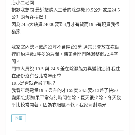
店小二老闆
抱歉我想問 最近想購入三菱的除濕機19.5公升或是24.5
公升兩台在抉擇！
因為24.5大缺貨24000要到3月才有貨而19.5有現貨我很
猶豫
我家室內總坪數約22坪不含陽台2房 通常只會放在次臥
裡面約坪數3坪多的房間，偶爾會開門除濕整個22坪空
間。
門市人員說 19.5 與 24.5 差在除濕能力與變頻定頻 我住
在頭份沒有台北常年雨季
19.5是否就合適了呢？
我看年耗電量19.5 公升的才165度 24.5要213差了快50
變頻/定頻如果平常有訂時間在除，夏天很少除，冬天幾
乎比較常開著，因為衣服曬不乾，我家背對陽光..
回覆