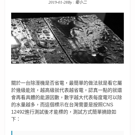
2019-01-28
By :
電小二
Posted on
關於一台除溼機是否省電，最簡單的做法就是看它屬
於幾級能效，越高級就代表越省電，認真一點的就還
會再看具體的能源因數，數字越大代表每度電可以除
的水量越多，而這個標示在台灣需要是按照CNS
12492進行測試後才能標的，測試方式簡單摘錄如
下：