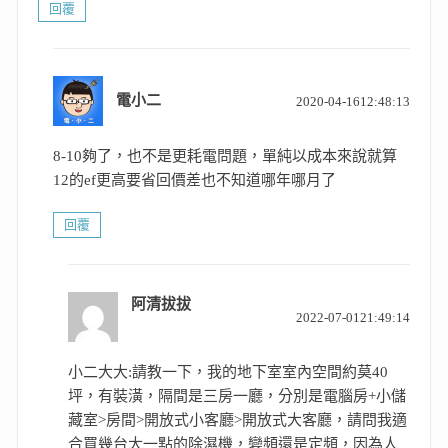
回覆
表
電小二
2020-04-1612:48:13
示:
8-10夠了，也不是更耗電問題，單純以成本來說就算
12的ef更高要省回價差也不知道哪年哪月了
回覆
阿清拔拔
表
2022-07-0121:49:14
示:
小二大大:請教一下，我的地下室室內空間約莫40
坪，有裝潢，隔間是三房一廳，分別是電腦房+小儲
藏室>房間>開放式小客廳>開放式大客廳，請問我適
合買幾台大一點的除濕機，變頻還是定頻，因為人