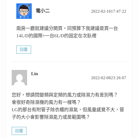
表
電小二
2022-02-1617:47:22
示:
兩房一廳就建議分開買，同預算下我建議是買一台
14L/D的國際+一台6L/D的固定在次臥裡
回覆
Lin
表
2022-02-0823:26:07
示:
您好，想請問變頻與定頻的風力或除濕力有差別嗎？
會很好奇除濕機的風力有一樣嗎？
LG的那台有附管子除衣櫃的濕氣，但風量感覺不大，管
子的大小會影響除濕能力或是範圍嗎？
回覆