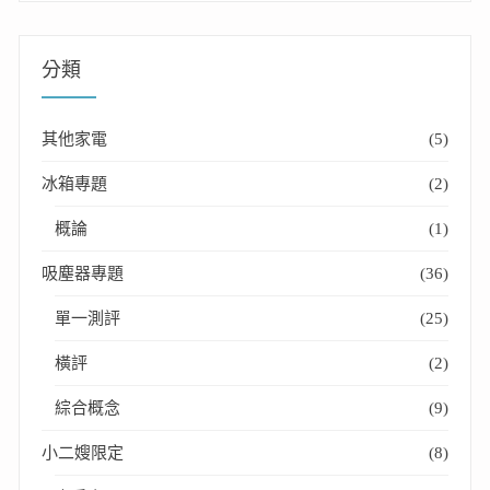
分類
其他家電
(5)
冰箱專題
(2)
概論
(1)
吸塵器專題
(36)
單一測評
(25)
橫評
(2)
綜合概念
(9)
小二嫂限定
(8)