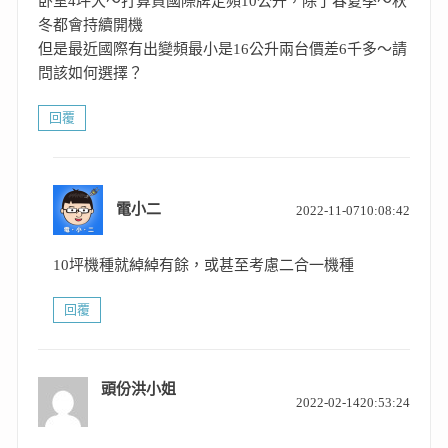
卧室4坪大～打算買國際牌定頻10公升，除了春夏季～秋
冬都會持續開機
但是最近國際有出變頻最小是16公升兩台價差6千多～請
問該如何選擇？
回覆
表
電小二
2022-11-0710:08:42
示:
10坪機種就綽綽有餘，或甚至考慮二合一機種
回覆
頭份洪小姐
表
2022-02-1420:53:24
示: