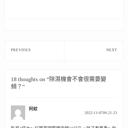
文
PREVIOUS
NEXT
章
Previous
Next
post:
post:
導
覽
18 thoughts on “除濕機會不會很需要變
頻？”
阿蚊
表
2022-11-0709:21:23
示: