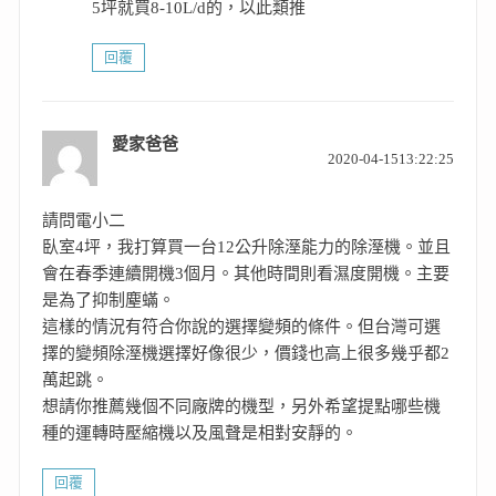
5坪就買8-10L/d的，以此類推
回覆
愛家爸爸
表
2020-04-1513:22:25
示:
請問電小二
臥室4坪，我打算買一台12公升除溼能力的除溼機。並且
會在春季連續開機3個月。其他時間則看濕度開機。主要
是為了抑制塵蟎。
這樣的情況有符合你說的選擇變頻的條件。但台灣可選
擇的變頻除溼機選擇好像很少，價錢也高上很多幾乎都2
萬起跳。
想請你推薦幾個不同廠牌的機型，另外希望提點哪些機
種的運轉時壓縮機以及風聲是相對安靜的。
回覆