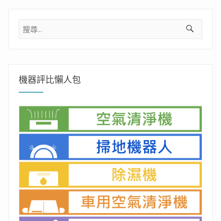
搜
尋
關
鍵
字:
機器評比懶人包