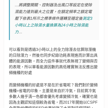
…將調整開關、控制器及出風口等設定在使除
濕能力達到最大之位置，在額定頻率之額定電
壓下依表1所示之標準條件運轉至穩定後
測定3
小時以上之除濕水量換算為24小時之除濕能
力
…
可以看到是透過3小時以上的全力除溼去估算除溼機
的日除溼力，然後也同步紀錄功耗表現進而計算出具
體的能源因數，而全力這件事就代表無視了變頻與否
的表現，所以單看能源因數的高低確實無法反應出變
頻機種的好處
而變頻機種的好處是不是在於省電呢？我們對於變頻
機種=省電的印象，主要是來自於冷氣，目前買冷氣
多數人幾乎清一色都會優先考慮變頻冷氣，確實也是
因為主觀認知這個較為省電，而2017年開始以CSPF