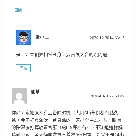
回覆
表
電小二
2020-12-3014:33:15
示:
是，如果預算相當充分，要買很大台的沒問題
回覆
仙草
表
2020-10-1622:58:09
示:
你好，家裡原本有三台除濕機（大同6L)年份都有點久
遠，今年打算淘汰一台最舊的！家裡全坪21左右，新購
的除濕機打算放置客廳（約8-9坪左右），不知道這樣解
讀對不對，全天候開啟買三菱250較省電，如果不是24小