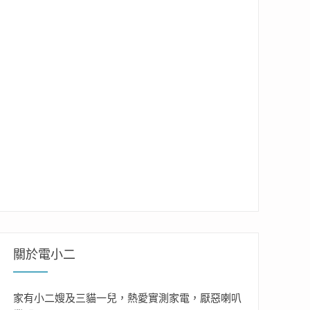
關於電小二
家有小二嫂及三貓一兒，熱愛實測家電，厭惡喇叭