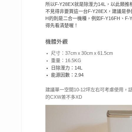
所以F-Y28EX就是除溼力14L，以此
不見得非要買這一台F-Y28EX，建議
H的則是二合一機種，例如F-Y16FH、F-
得先看清楚喔！
機體外觀
尺寸：37cm x 30cm x 61.5cm
重量：16.5
KG
日除溼力：14L
能源因數：2.94
建議單一空間10-12坪左右可考慮使用
的CXW差不多XD