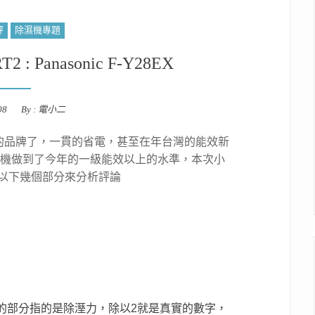
評
除濕機專題
 Panasonic F-Y28EX
08
By :
電小二
知名的品牌了，一貫的省電，甚至在年台灣的能效新
濕機做到了今年的一級能效以上的水準，本次小
照以下幾個部分來分析評論
的部分指的是除溼力，除以2就是真實的數字，