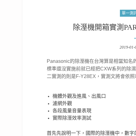
單一測
除溼機開箱實測PART2 :
Posted
2019-01-
on
Panasonic的除溼機在台灣算是相當
標準還沒實施前就已經把CXW系列的除
二實測的則是F-Y28EX，實測文將會依
機體外觀及進風、出風口
濾網外觀
各段風量音量表現
實際除溼效率測試
首先先說明一下，國際的除溼機中，數字