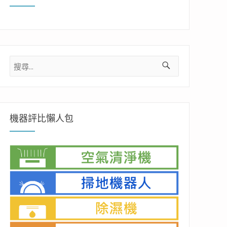
搜
尋
關
鍵
字:
機器評比懶人包