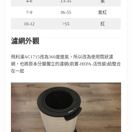
4-6
13-35
紫
7-9
36-55
紫紅
10-12
>55
紅
濾網外觀
飛利浦AC1715改為360度進氣，所以改為使用筒狀濾
網，也將原本分層獨立的濾網(前置-HEPA-活性碳)給整合
在一起