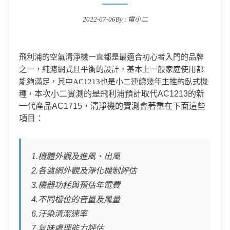
2022-07-06
By :
電小二
Posted on
飛利浦的空氣清淨機一直都是最適合初心者入門的品牌
之一，純濾網式且平衡的設計，基本上一般家庭使用都
能夠滿足，其中AC1213也是小二連續幾年主推的臥式機
本次小二實測的是飛利浦預計取代AC1213的新
種，
一代產品AC1715，清淨機的實測會著重在下面這些
項目：
1.機體外觀及進風、出風
2.各濾網外觀及淨化機制評估
3.機器功耗與預估年電費
4.不同檔位的音量及
風量
6.汙染清潔速率
7.氣味處理能力評估