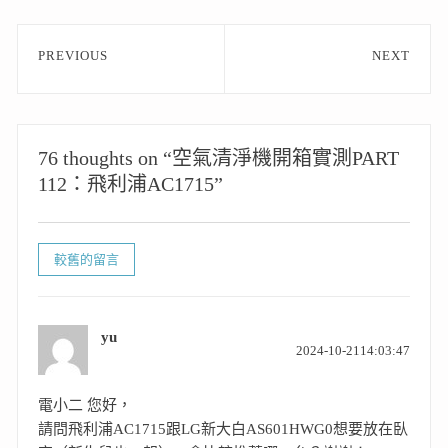
文
PREVIOUS
NEXT
章
Previous
Next
post:
post:
導
覽
76 thoughts on “空氣清淨機開箱實測PART
112：飛利浦AC1715”
留
較舊的留言
言
導
覽
yu
表
2024-10-2114:03:47
示:
電小二 您好，
請問飛利浦AC1715跟LG新大白AS601HWG0想要放在臥