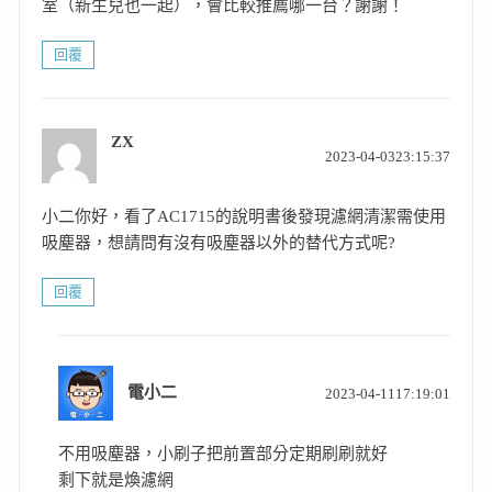
室（新生兒也一起），會比較推薦哪一台？謝謝！
回覆
ZX
表
2023-04-0323:15:37
示:
小二你好，看了AC1715的說明書後發現濾網清潔需使用
吸塵器，想請問有沒有吸塵器以外的替代方式呢?
回覆
表
電小二
2023-04-1117:19:01
示:
不用吸塵器，小刷子把前置部分定期刷刷就好
剩下就是煥濾網