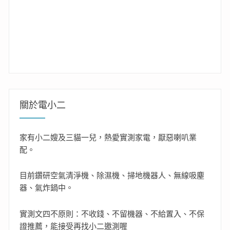
關於電小二
家有小二嫂及三貓一兒，熱愛實測家電，厭惡喇叭業
配。
目前鑽研空氣清淨機、除濕機、掃地機器人、無線吸塵
器、氣炸鍋中。
實測文四不原則：不收錢、不留機器、不給置入、不保
證推薦，能接受再找小二邀測喔