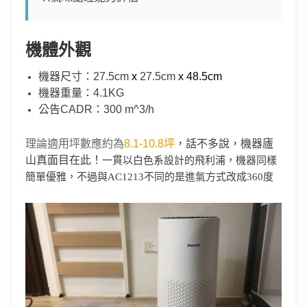
機體外觀
機器尺寸：27.5cm
x
27.5cm
x 48.5cm
機器重量：4.1KG
公告CADR：300 m^3/h
理論適用坪數應約為
8.1-10.8坪
，話不多說，機器廬
山真面目在此！
一貫以白色系設計的飛利浦，機器同樣
簡單優雅，不過與AC1213不同的是進氣方式改成360度