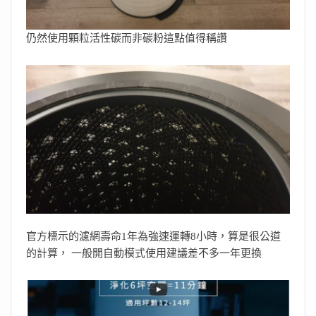
仍然使用顆粒活性碳而非碳粉這點值得稱讚
官方標示的濾網壽命1年為強速運轉8小時，算是很公道
的計算， 一般開自動模式使用建議差不多一年更換