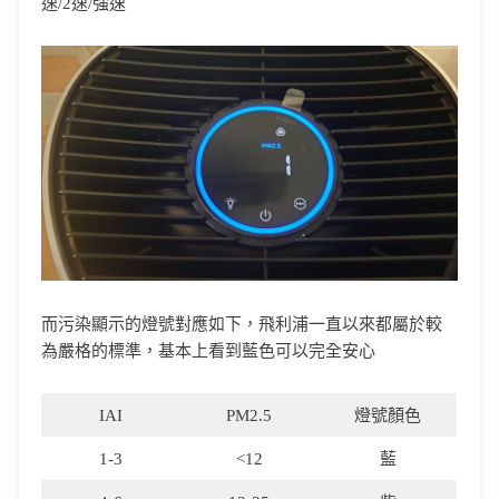
速/2速/強速
而污染顯示的燈號對應如下，飛利浦一直以來都屬於較
為嚴格的標準，基本上看到藍色可以完全安心
IAI
PM2.5
燈號顏色
1-3
<12
藍