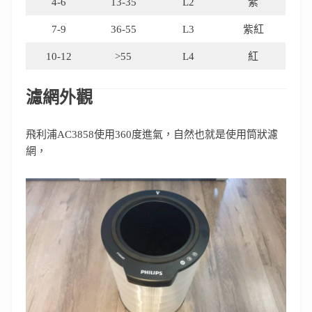
4-6
13-35
L2
紫
7-9
36-55
L3
紫紅
10-12
>55
L4
紅
濾網外觀
飛利浦AC3858使用360度進氣，自然也就是使用筒狀濾
網，