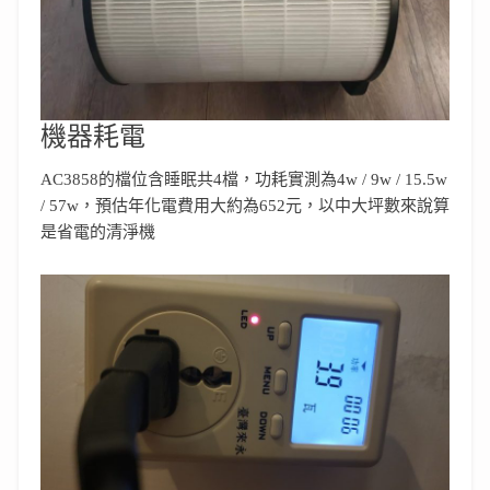
機器耗電
AC3858的檔位含睡眠共4檔，功耗實測為4w / 9w / 15.5w
/ 57w，預估年化電費用大約為652元，以中大坪數來說算
是省電的清淨機