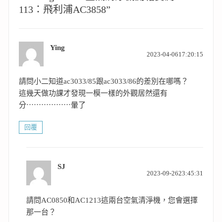
113：飛利浦AC3858”
Ying
表
2023-04-0617:20:15
示:
請問小二知道ac3033/85跟ac3033/86的差別在哪嗎？
這幾天做功課才發現一模一樣的外觀居然還有
分⋯⋯⋯⋯⋯⋯暈了
回覆
SJ
表
2023-09-2623:45:31
示:
請問AC0850和AC1213這兩台空氣清淨機，您會選擇
那一台？