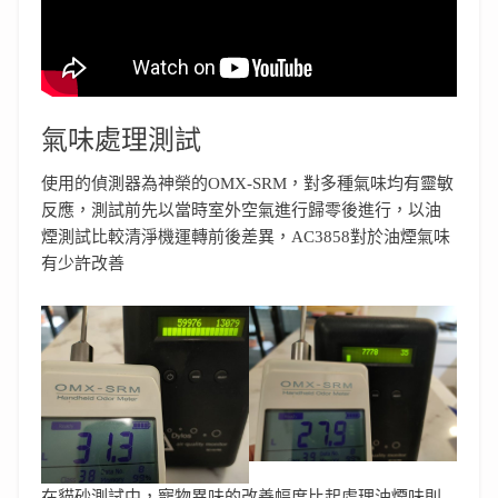
氣味處理測試
使用的偵測器為神榮的OMX-SRM，對多種氣味均有靈敏
反應，測試前先以當時室外空氣進行歸零後進行，以油
煙測試比較清淨機運轉前後差異，AC3858對於油煙氣味
有少許改善
在貓砂測試中，寵物異味的改善幅度比起處理油煙味則