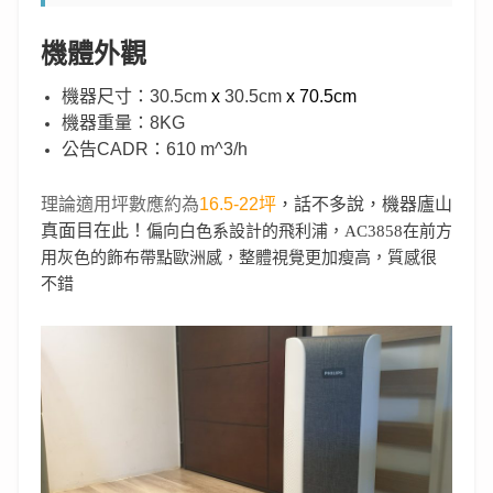
機體外觀
機器尺寸：30.5cm
x
30.5cm
x 70.5cm
機器重量：8KG
公告CADR：610 m^3/h
理論適用坪數應約為
16.5-22坪
，話不多說，機器廬山
真面目在此！
偏向白色系設計的飛利浦，AC3858在前方
用灰色的飾布帶點歐洲感，整體視覺更加瘦高，質感很
不錯