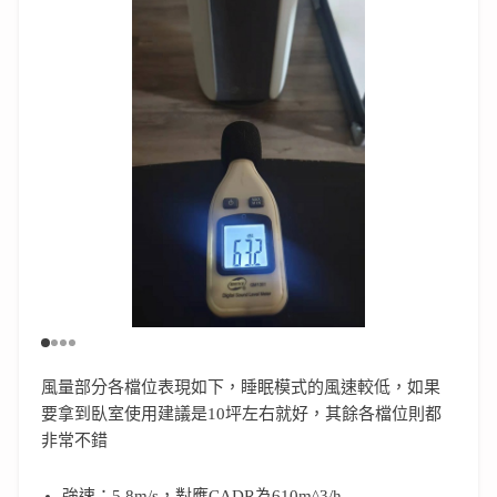
風量部分各檔位表現如下，睡眠模式的風速較低，如果
要拿到臥室使用建議是10坪左右就好，其餘各檔位則都
非常不錯
強速：5.8m/s，對應CADR為610m^3/h