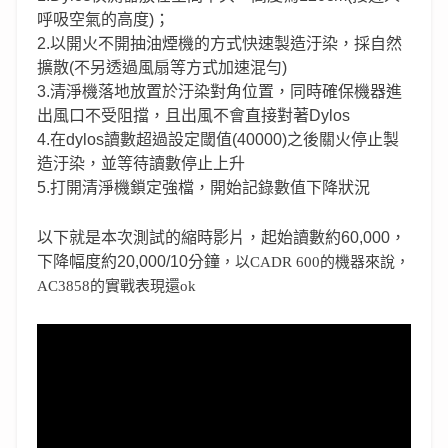
呼吸空氣的高度)；
2.以開火不開抽油煙機的方式快速製造汙染，採自然
擴散(不另透過風扇等方式加速混勻)
3.清淨機落地放置於汙染對角位置，同時確保機器進
出風口不受阻擋，且出風不會直接對著Dylos
4.在dylos讀數超過設定閾值(40000)之後關火停止製
造汙染，並等待讀數停止上升
5.打開清淨機鎖定強檔，開始記錄數值下降狀況
以下就是本次測試的縮時影片，起始讀數約60,000，
下降幅度約20,000/10分鐘
，以CADR 600的機器來說，
AC3858的實戰表現還ok