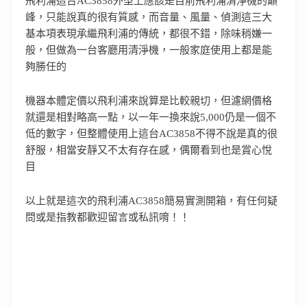
飛利浦這台AC3858外型上應該是目前飛利浦清淨機的巔
峰，只能說真的很有質感，而音量、風量、偵測這三大
基本項表現承繼飛利浦的傳統，都很不錯，除味稍嫌一
般，但做為一台客廳用清淨機，一般家庭使用上都是能
夠勝任的
機器本體定價以飛利浦來說算是比較親切，但濾網價格
就還是相對略高一點，以一年一換來說5,000仍是一個不
低的數字，但整體使用上這台AC3858不得不說是真的很
舒服，相當安靜又不太有存在感，偶爾看到也是賞心悅
目
以上就是這次的飛利浦AC3858簡易實測開箱，有任何疑
問或是指教都歡迎留言或私訊唷！！