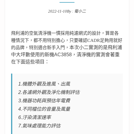
2022-11-10
By :
電小二
Posted on
飛利浦的空氣清淨機一慣採用純濾網式的設計，算是各
種情況下，都不用特別擔心，只要確認CADR足夠用就好
本次小二實測的是飛利浦
的品牌，特別適合新手入門，
中大坪數使用的新機AC3858，清淨機的實測會著重
在下面這些項目：
1.機體外觀及進風、出風
2.各濾網外觀及淨化機制評估
3.機器功耗與預估年電費
4.不同檔位的音量及
風量
6.汙染清潔速率
7.氣味處理能力評估