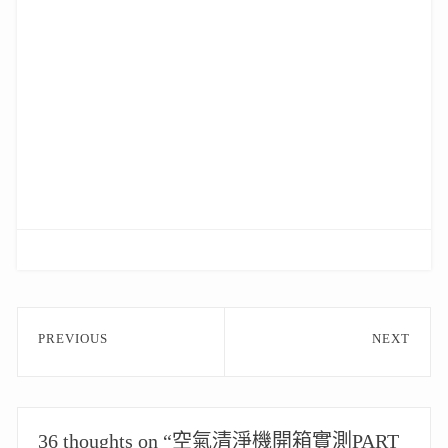
文
PREVIOUS
NEXT
章
Previous
Next
post:
post:
導
覽
36 thoughts on “空氣清淨機開箱實測PART