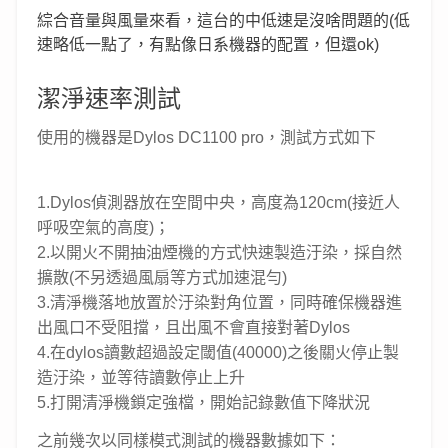
綜合音量與風量來看，這台的中低速是沒啥問題的(低
速略低一點了，有點像日系機器的配置，但還ok)
潔淨速率測試
使用的機器是Dylos DC1100 pro，測試方式如下
1.Dylos偵測器放在空間中央，高度為120cm(接近人
呼吸空氣的高度)；
2.以開火不開抽油煙機的方式快速製造汙染，採自然
擴散(不另透過風扇等方式加速混勻)
3.清淨機落地放置於汙染對角位置，同時確保機器進
出風口不受阻擋，且出風不會直接對著Dylos
4.在dylos讀數超過設定閾值(40000)之後關火停止製
造汙染，並等待讀數停止上升
5.打開清淨機鎖定強檔，開始記錄數值下降狀況
之前幾次以同樣模式測試的機器數據如下：