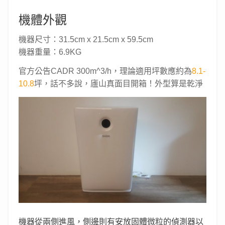
機體外觀
機器尺寸：31.5cm x 21.5cm x 59.5cm
機器重量：6.9
KG
官方公告CADR 300m^3/h，理論適用坪數應約為
8.1-
10.8
坪，話不多說，廬山真面目開箱！外型算是乾淨
機器從兩側進風，側邊則有安放固體微粒的偵測器以