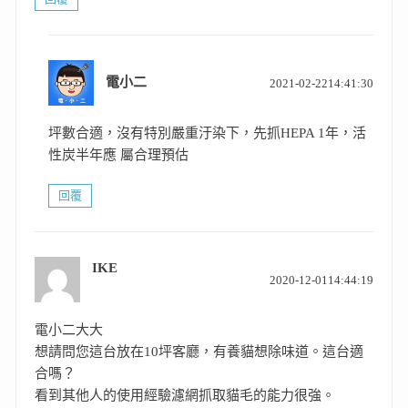
表
電小二
2021-02-2214:41:30
示:
坪數合適，沒有特別嚴重汙染下，先抓HEPA 1年，活
性炭半年應 屬合理預估
回覆
IKE
表
2020-12-0114:44:19
示:
電小二大大
想請問您這台放在10坪客廳，有養貓想除味道。這台適
合嗎？
看到其他人的使用經驗濾網抓取貓毛的能力很強。