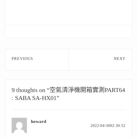
文
PREVIOUS
NEXT
章
Previous
Next
post:
post:
導
覽
9 thoughts on “空氣清淨機開箱實測PART64
: SABA SA-HX01”
howard
表
2022-04-3002:30:52
示: