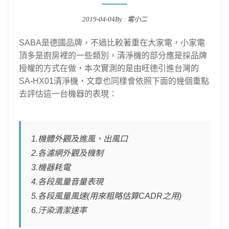
2019-04-04
By :
電小二
Posted on
SABA是德國品牌，不過比較著重在大家電，小家電
頂多是廚房裡的一些類別，清淨機的部分應是採品牌
授權的方式在做，本次實測的是由旺德引進台灣的
SA-HX01清淨機，文章也同樣會依照下面的幾個重點
去評估這一台機器的表現：
1.機體外觀及進風、出風口
2.各濾網外觀及機制
3.機器耗電
4.各段風量音量表現
5.各段風量風速(用來粗略估算CADR之用)
6.汙染清潔速率