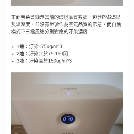
正面螢幕會顯示當前的環境品質數據，包含PM2.5以
及溫溼度，並沒有燈號作為空氣品質的示意，而自動
模式下三檔風速分別對應的汙染濃度
1速：汙染<75ug/m^3
2速：汙染介於75-150間
3速：汙染高於150ug/m^3