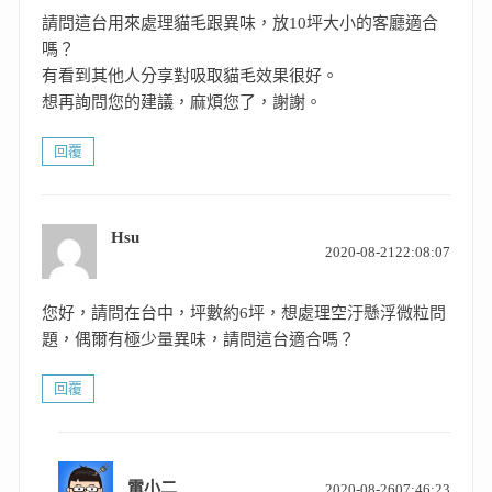
請問這台用來處理貓毛跟異味，放10坪大小的客廳適合
嗎？
有看到其他人分享對吸取貓毛效果很好。
想再詢問您的建議，麻煩您了，謝謝。
回覆
Hsu
表
2020-08-2122:08:07
示:
您好，請問在台中，坪數約6坪，想處理空汙懸浮微粒問
題，偶爾有極少量異味，請問這台適合嗎？
回覆
表
電小二
2020-08-2607:46:23