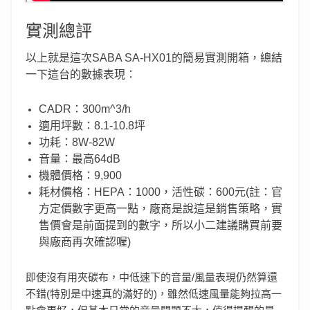
實測總評
以上就是這次SABA SA-HX01的簡易實測開箱，總結
一下這台的數據表現：
CADR：300m^3/h
適用坪數：8.1-10.8坪
功耗：8W-82W
音量：最高64dB
機體價格：9,900
耗材價格：HEPA：1000，活性碳：600元(註：官
方定價數字更高一點，廠商是說這是銷售策略，實
售價會是前面提到的數字，所以小二建議購買前要
與廠商再次確認喔)
即使沒有用夾碳布，中低速下的音量/風量表現仍然算還
不錯(特別是中速真的滿好的)，雖然低速風量能夠拉高一