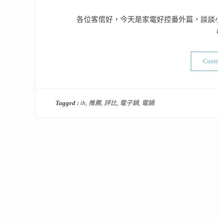
on
各位客倌好，今天是家電好控番外篇，談談小
Cont
Tagged :
ih
,
推薦
,
評比
,
電子鍋
,
電鍋