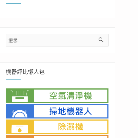
搜
尋
關
鍵
字:
機器評比懶人包