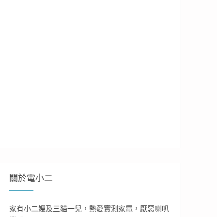
關於電小二
家有小二嫂及三貓一兒，熱愛實測家電，厭惡喇叭