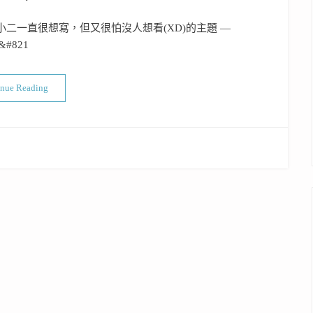
二一直很想寫，但又很怕沒人想看(XD)的主題 —
&#821
“好米還得配好鍋，電鍋/電子鍋購買前必看”
inue Reading