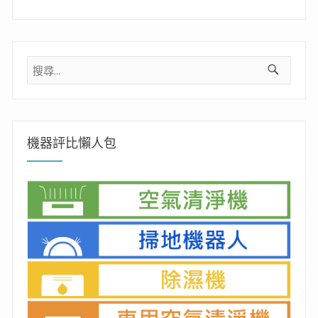
搜
尋
關
鍵
字:
機器評比懶人包