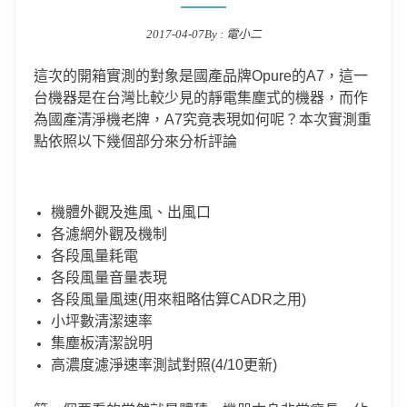
2017-04-07
By :
電小二
Posted on
這次的開箱實測的對象是國產品牌Opure的A7，這一
台機器是在台灣比較少見的靜電集塵式的機器，而作
為國產清淨機老牌，A7究竟表現如何呢？本次實測重
點依照以下幾個部分來分析評論
機體外觀及進風、出風口
各濾網外觀及機制
各段風量耗電
各段風量音量表現
各段風量風速(用來粗略估算CADR之用)
小坪數清潔速率
集塵板清潔說明
高濃度濾淨速率測試對照(4/10更新)