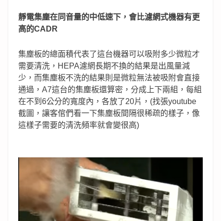
靜電集塵在同音量的中低速下，會比濾網式機器有更
高的CADR
集塵板的總面積代表了這台機器可以吸附多少微粒才
需要清洗，HEPA濾網長期不換的結果是出風量減
少，而集塵板不洗的結果則是微粒無法被吸附會直接
通過，A7這台的集塵板還算密，分成上下兩組，每組
在不到6公分的寬度內，各放了20片，(找張youtube
截圖，讓客倌們看一下集塵板間隔很稀疏的樣子，像
這樣子需要的清洗頻率就會變很高)