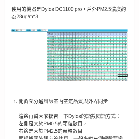
使用的機器是Dylos DC1100 pro，戶外PM2.5濃度約
為28ug/m^3
開窗充分通風讓室內空氣品質與外界同步
—–
這邊再幫大家複習一下Dylos的讀數閱讀方式：
左側是大於PM0.5的顆粒數目，
右邊是大於PM2.5的顆粒數目
而根據國外網友的估算，一般來說左側讀數要換