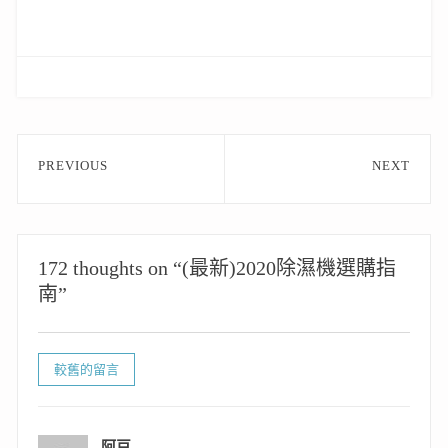
文
PREVIOUS
NEXT
章
Previous
Next
post:
post:
導
覽
172 thoughts on “(最新)2020除濕機選購指
南”
留
較舊的留言
言
導
阿豆
表