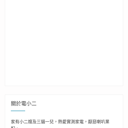
關於電小二
家有小二嫂及三貓一兒，熱愛實測家電，厭惡喇叭業