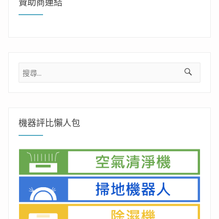
贊助商連結
搜
尋
關
鍵
字:
機器評比懶人包