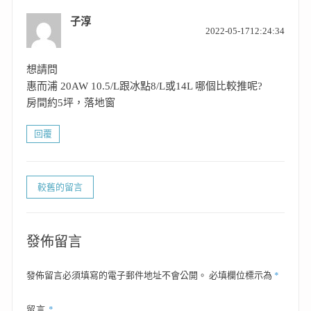
子淳
表
2022-05-1712:24:34
示:
想請問
惠而浦 20AW 10.5/L跟冰點8/L或14L 哪個比較推呢?
房間約5坪，落地窗
回覆
留
較舊的留言
言
導
覽
發佈留言
*
發佈留言必須填寫的電子郵件地址不會公開。
必填欄位標示為
*
留言