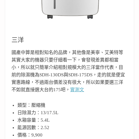
三洋
國產中算是相對知名的品牌，其他像是美寧、艾美特等
其實大家的機器只要仔細看一下，會發現差異都相當
小，所以就只簡單介紹相對規模大的三洋當作代表，目
前的除濕機為SDH-130DS與SDH-175DS，走的就是便宜
實惠路線，不過兩台價差沒有很大，所以如果要選三洋
不如就直接選大台的175吧，
實測文
類型：壓縮機
日除濕力：13/17.5L
水箱容量：5.4L
能源因數：2.52
價格：9,900