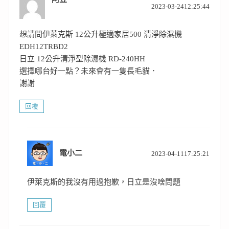
覽
2023-03-2412:25:44
示:
想請問伊萊克斯 12公升極適家居500 清淨除濕機
EDH12TRBD2
日立 12公升清淨型除濕機 RD-240HH
選擇哪台好一點？未來會有一隻長毛貓．
謝謝
回覆
表
電小二
2023-04-1117:25:21
示:
伊萊克斯的我沒有用過抱歉，日立是沒啥問題
回覆