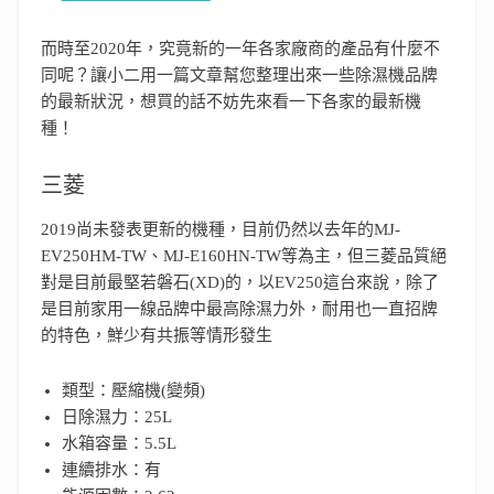
而時至2020年，究竟新的一年各家廠商的產品有什麼不
同呢？讓小二用一篇文章幫您整理出來一些除濕機品牌
的最新狀況，想買的話不妨先來看一下各家的最新機
種！
三菱
2019尚未發表更新的機種，目前仍然以去年的MJ-
EV250HM-TW、MJ-E160HN-TW等為主，但三菱品質絕
對是目前最堅若磐石(XD)的，以EV250這台來說，除了
是目前家用一線品牌中最高除濕力外，耐用也一直招牌
的特色，鮮少有共振等情形發生
類型：壓縮機(變頻)
日除濕力：25L
水箱容量：5.5L
連續排水：有