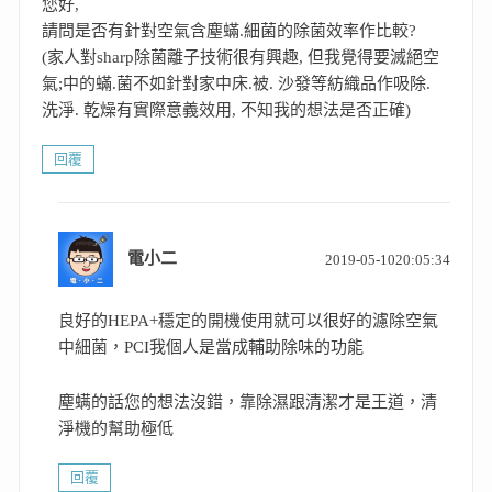
您好,
請問是否有針對空氣含塵蟎.細菌的除菌效率作比較?
(家人對sharp除菌離子技術很有興趣, 但我覺得要滅絕空
氣;中的蟎.菌不如針對家中床.被. 沙發等紡織品作吸除.
洗淨. 乾燥有實際意義效用, 不知我的想法是否正確)
回覆
表
電小二
2019-05-1020:05:34
示:
良好的HEPA+穩定的開機使用就可以很好的濾除空氣
中細菌，PCI我個人是當成輔助除味的功能
塵螨的話您的想法沒錯，靠除濕跟清潔才是王道，清
淨機的幫助極低
回覆