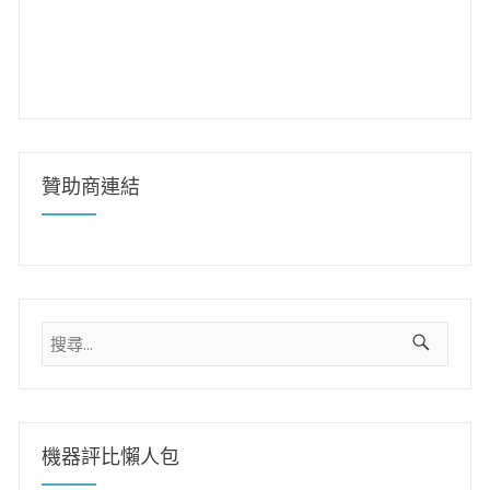
贊助商連結
搜
尋
關
鍵
字:
機器評比懶人包