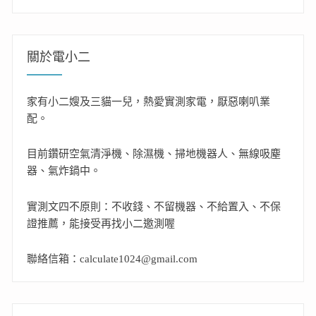
關於電小二
家有小二嫂及三貓一兒，熱愛實測家電，厭惡喇叭業
配。
目前鑽研空氣清淨機、除濕機、掃地機器人、無線吸塵
器、氣炸鍋中。
實測文四不原則：不收錢、不留機器、不給置入、不保
證推薦，能接受再找小二邀測喔
聯絡信箱：calculate1024@gmail.com