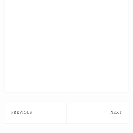
文
PREVIOUS
NEXT
章
Previous
Next
post:
post:
導