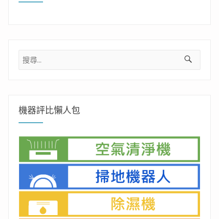
搜
尋
關
鍵
字:
機器評比懶人包