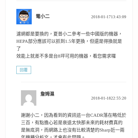
表
電小二
2018-01-1713:43:09
示:
濾網都是要換的，夏普小二參考一些中國版的機器，
HEPA部分應該可以抓到1.5年更換，但還是得換就是
了
效能上就差不多是台8坪可用的機器，看您需求囉
回覆
詹姆濕
表
2018-01-1822:55:20
示:
謝謝小二，因為看到的資訊這一台CADR落在略低於
三百，有點擔心若是衰退太快那未來的耗材費真的
是無底洞，而網路上也沒有比較清楚的Sharp近一兩
年機種分析文，才會有此問題。