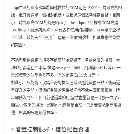
目前中國的國家水準將固體微粒的CCM定在12,000mg為最高的P4
級，但其實這是一個相對低標，要超過這個數字相當容易，目前
小二聽到最高CCM的就是IQair了，healthpro 250據說CCM高達
100萬mg，而足夠高的CCM代表在使用的周期內CADR幾乎全程
不下降，效能完全不打折，這是一個雖然隱性，但其實也很重要
的東西。
不過看到這邊相信很多客倌要開始疑惑了，目前台灣的機器一大
堆似乎都還在P2水準(像是coway ap-1009、飛利浦ac4014等)，一
些沒標示的似乎也差不多，有的還更低(LG大白等)，
對此小二只能說，沒錯台灣的機型通常都是比較舊一點，後面還
有提升的空間，但還好台灣的污染狀況也不像中國那麼嚴重，所
以即使沒到P4，但目前也還算夠用(當然盡量就是一年換一次了)，
而以CP取勝的機種，沒到P4也還算是合理，只是若要號稱高階機
種，P4真的只是最低標準。
4.音量控制很好，檔位配置合理