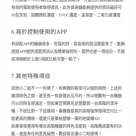
有效的幫助使用者取得資訊。此外偵測器能夠提供的資訊最好可
以包含到：固體微粒濃度、TVOC濃度、溫濕度、二氧化碳濃度
6.易於控制使用的APP
有搭配APP的機器很多，但寫的好、容易用的就沒那麼多了，能夠
透過APP提供清楚資訊以及簡單操控的，當然也是一項加分，不過
這項相較於上面5項就比較次要一點了。
7.其他特殊項目
其他小二就不一一列舉了，有興趣的客倌可以個別詢問，上述的
幾項特色之間，甚至有一些是彼此互斥的，所以很難有一台機器
可以同時全部滿足，但
如果您預算充足想要買一台高階的清淨
機，不妨比對一下這幾項，看機器是真的高階強悍值得您付比一
般更高的價格，還是只是單純想噱一筆的地雷囉XD
如果客倌覺得有哪台高階機器的特色沒提到、高階應該要有的功
能，或是有任何意見疑問，歡迎留言讓小二知道唷！