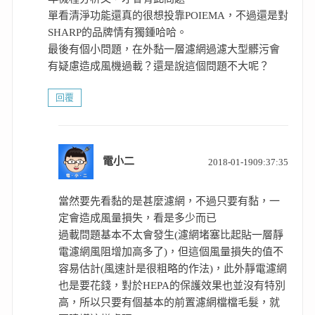
單看清淨功能還真的很想投靠POIEMA，不過還是對
SHARP的品牌情有獨鍾哈哈。
最後有個小問題，在外黏一層濾網過濾大型髒污會
有疑慮造成風機過載？還是說這個問題不大呢？
回覆
表
電小二
2018-01-1909:37:35
示:
當然要先看黏的是甚麼濾網，不過只要有黏，一
定會造成風量損失，看是多少而已
過載問題基本不太會發生(濾網堵塞比起貼一層靜
電濾網風阻增加高多了)，但這個風量損失的值不
容易估計(風速計是很粗略的作法)，此外靜電濾網
也是要花錢，對於HEPA的保護效果也並沒有特別
高，所以只要有個基本的前置濾網檔檔毛髮，就