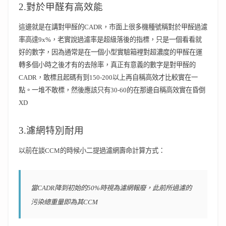
2.對於甲醛有高效能
這邊就是在講對甲醛的CADR，市面上很多機種號稱對於甲醛過濾
率高達9x%，老實說過濾率是超級落後的指標，只是一個看看就
好的數字，因為通常是在一個小型實驗箱裡對超濃度的甲醛在運
轉多個小時之後才有的去除率，真正有意義的數字是對甲醛的
CADR，敢標且起碼有到150-200以上再自稱高效才比較實在一
點。一堆不敢標，然後應該只有30-60的在那邊自稱高效實在昏倒
XD
3.濾網特別耐用
以前在談CCM的時候小二提過濾網壽命計算方式：
當CADR降到初始的50%時視為濾網報廢，此前所過濾的
污染總重量即為其CCM