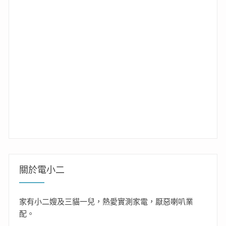
關於電小二
家有小二嫂及三貓一兒，熱愛實測家電，厭惡喇叭業
配。