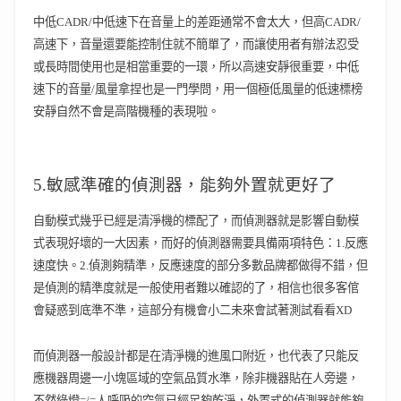
中低CADR/中低速下在音量上的差距通常不會太大，但高CADR/
高速下，音量還要能控制住就不簡單了，而讓使用者有辦法忍受
或長時間使用也是相當重要的一環，所以高速安靜很重要，中低
速下的音量/風量拿捏也是一門學問，用一個極低風量的低速標榜
安靜自然不會是高階機種的表現啦。
5.敏感準確的偵測器，能夠外置就更好了
自動模式幾乎已經是清淨機的標配了，而偵測器就是影響自動模
式表現好壞的一大因素，而好的偵測器需要具備兩項特色：1.反應
速度快。2.偵測夠精準，反應速度的部分多數品牌都做得不錯，但
是偵測的精準度就是一般使用者難以確認的了，相信也很多客倌
會疑惑到底準不準，這部分有機會小二未來會試著測試看看XD
而偵測器一般設計都是在清淨機的進風口附近，也代表了只能反
應機器周邊一小塊區域的空氣品質水準，除非機器貼在人旁邊，
不然綠燈=/=人呼吸的空氣已經足夠乾淨，外置式的偵測器就能夠