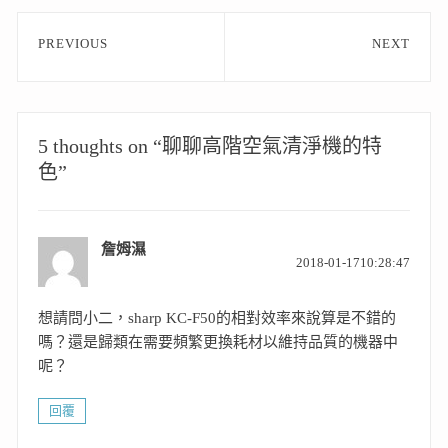
文
PREVIOUS
NEXT
章
Previous
Next
post:
post:
導
覽
5 thoughts on “聊聊高階空氣清淨機的特
色”
詹姆濕
表
2018-01-1710:28:47
示:
想請問小二，sharp KC-F50的相對效率來說算是不錯的
嗎？還是歸類在需要頻繁更換耗材以維持品質的機器中
呢？
回覆