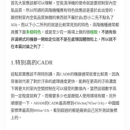
首先大家應該都可以理解，空氣清淨機的使命就是要控制室內空
氣品質，所以所謂的高階機種應有特色就應該是基於此出發的，
跟控制室內空氣品質無關的東西就不屬於此(恕小二先不點名了
XD)，而以下小二所列的就是比較常見到的特色，高階機種通常都
具備下面
多個特色
，或是至少在一兩項上做的很
極致
，不過有些
非濾網式的機器一開始定位就不是在處理固體微粒上，所以就不
在本篇討論之列了
：
1.特別高的CADR
這點其實應該不用特別講，高CADR的機器通常就會比較貴，因為
背後就代表了對於汙染的處理速度更快、能夠在更高的汙染濃度
下將更大的室內空間控制在可以接受的數值內，當然這個數字高
到一定程度就夠了，而需要多少也是跟個人使用環境有關。另外
順便提一下，AHAM的CADR最高標到450cfm(765m^3/h)，中國國
家標準最高到800m^3/h，看到超過的都是廠商自己另外測試後標
上的。