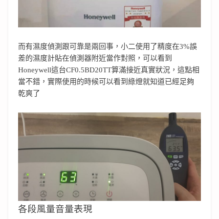
而有濕度偵測跟可靠是兩回事，小二使用了精度在3%誤
差的濕度計貼在偵測器附近當作對照，可以看到
Honeywell這台CF0.5BD20TT算滿接近真實狀況，這點相
當不錯，實際使用的時候可以看到綠燈就知道已經足夠
乾爽了
各段風量音量表現