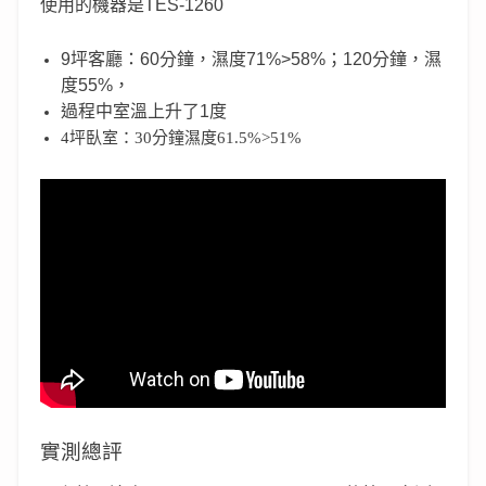
使用的機器是TES-1260
9坪客廳：60分鐘，濕度71%>58%；120分鐘，濕
度55%，
過程中室溫上升了1度
4坪臥室：30分鐘濕度61.5%>51%
實測總評