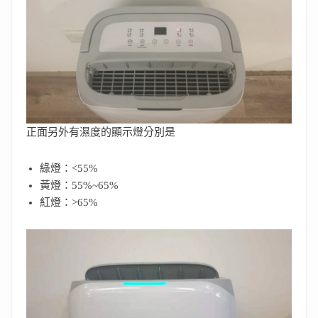
正面另外有濕度的顯示燈分別是
綠燈：<55%
黃燈：55%~65%
紅燈：>65%