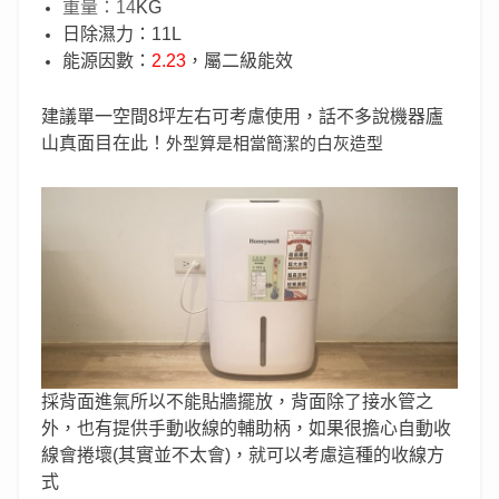
重量：14
KG
日除濕力：11L
能源因數：
2.23
，屬二級能效
建議單一空間8坪左右可考慮使用，話不多說機器廬
山真面目在此！
外型算是相當簡潔的白灰造型
採背面進氣所以不能貼牆擺放，背面除了接水管之
外，也有提供手動收線的輔助柄，如果很擔心自動收
線會捲壞(其實並不太會)，就可以考慮這種的收線方
式