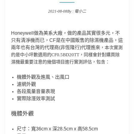
2021-08-08
By :
電小二
Posted on
Honeywell做為美系大廠，做的產品其實很多元，不
只有清淨機而已，CF是在中國販售的除濕機產品，這
兩年也有台灣的代理商(非恆隆行)代理進來
，本次實測
的是中小坪數適用的CF0.5BD20TT，同樣會針對購買除
濕機最重要注意的幾個項目進行實測評估，包含：
機體外觀及進風、出風口
濾網外觀
各段風量音量表現
實際除溼效率測試
機體外觀
尺寸：寬36cm x 深28.5cm x 高58.5cm