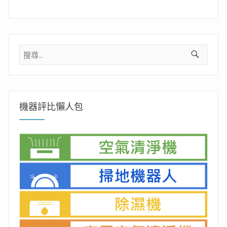
搜
尋
關
鍵
字:
機器評比懶人包