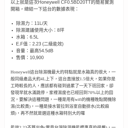
以上就是這次Honeywell CF0.5BD20TT的簡易實測
開箱，總結一下這台的數據表現：
除濕力：11L/天
除濕建議使用大小：8坪
水箱：6.5L
E.F值：2.23 (二級能效)
音量：最高54.5dB
售價：10,900
Honeywell這台除濕機最大的特點就是水箱真的很大，一
般同級產品大約4L上下，這台直接放1.5倍大，如果你是
工時較長的人，應該都有碰到過累了一天下班回家，卻
發現早就水滿跳停，家裡濕度也已經回到70%以上的囧
況，要解決這種問題，一種是用有wifi的機種晚點開機除
濕(比較貴)，一種是接水管拉到浴室自動排水(比較麻
煩)，再不然就是選這種水箱特別大的囉
能效2.23不算出色(畢竟台灣除濕機能標準真的很嚴)，一