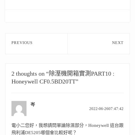
文
PREVIOUS
NEXT
章
Previous
Next
post:
post:
導
覽
2 thoughts on “除溼機開箱實測PART10 :
Honeywell CF0.5BD20TT”
岑
表
2022-06-2607:47:42
示:
電小二您好，我想請問單論除濕部分，Honeywell 這台跟
飛利浦DE5205哪個會比較好呢？