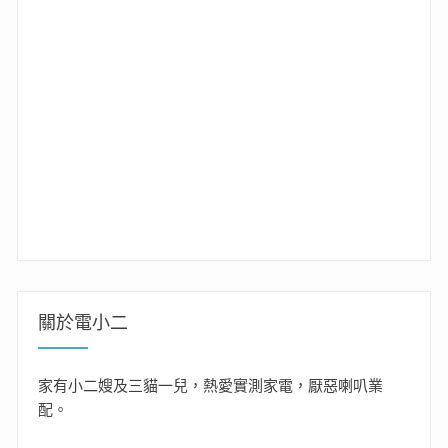
關於電小二
家有小二嫂及三貓一兒，熱愛實測家電，厭惡喇叭業
配。