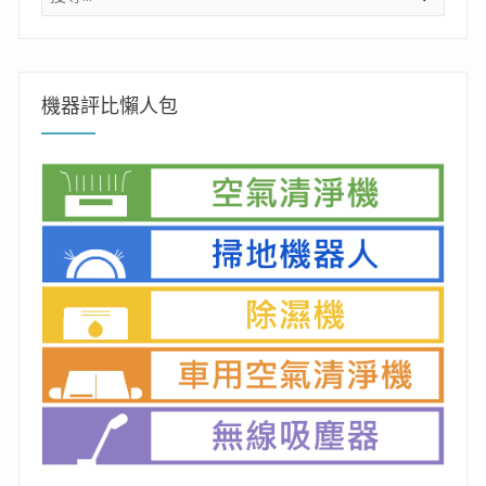
尋
關
鍵
字:
機器評比懶人包