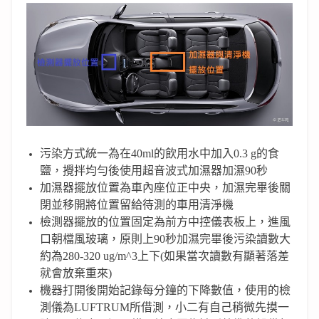
污染方式統一為在40ml的飲用水中加入0.3 g的食
鹽，攪拌均勻後使用超音波式加濕器加濕90秒
加濕器擺放位置為車內座位正中央，加濕完畢後關
閉並移開將位置留給待測的車用清淨機
檢測器擺放的位置固定為前方中控儀表板上，進風
口朝檔風玻璃，原則上90秒加濕完畢後污染讀數大
約為280-320 ug/m^3上下(如果當次讀數有顯著落差
就會放棄重來)
機器打開後開始記錄每分鐘的下降數值，使用的檢
測儀為LUFTRUM所借測，小二有自己稍微先摸一