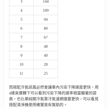
3
144
4
109
5
94
6
89
7
67
8
48
9
40
10
28
11
25
而搭配冷氣送風必然會讓車內污染下降速度更快，用
4速來運轉下可以看到污染下降的速率相當顯著的提
高，也比單純開冷氣靠冷氣濾網還要更快，可以看見
搭配清淨機使用確實是有幫助的。