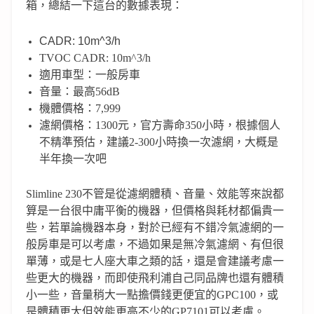
箱，總結一下這台的數據表現：
CADR: 10m^3/h
TVOC CADR: 10m^3/h
適用車型：一般房車
音量：最高56dB
機體價格：7,999
濾網價格：1300元，官方壽命350小時，根據個人
不精準預估，建議2-300小時換一次濾網，大概是
半年換一次吧
Slimline 230不管是從濾網體積、音量、效能等來說都
算是一台很中庸平衡的機器，但價格與耗材都偏貴一
些，若單論機器本身，對於已經有不錯冷氣濾網的一
般房車是可以考慮，不過如果是無冷氣濾網、有但很
單薄，或是七人座大車之類的話，還是會建議考慮一
些更大的機器，而即使飛利浦自己同品牌也還有體積
小一些，音量稍大一點擔價錢更便宜的GPC100，或
是體積更大但效能更高不少的GP7101可以考慮。