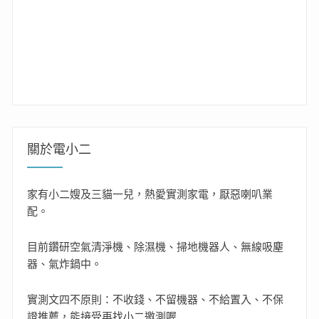
關於電小二
家有小二嫂及三貓一兒，熱愛實測家電，厭惡喇叭業
配。
目前鑽研空氣清淨機、除濕機、掃地機器人、無線吸塵
器、氣炸鍋中。
實測文四不原則：不收錢、不留機器、不給置入、不保
證推薦，能接受再找小二邀測喔