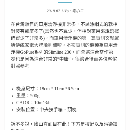
2018-07-11
By :
電小二
Posted on
在台灣販售的車用清淨機非常多，不過濾網式的就相
對沒有那麼多了(當然也不算少，但相對家用來說選擇
確實少了非常多)，而車用清淨機的第一篇實測文就獻
給傳統家電大牌飛利浦啦，本次實測的機種為車用清
淨機GoPure系列的Slimline 230，而會選這台當作第一
發也是因為這台非常的”中庸”，很適合後面各位客倌
對照參考
機身尺寸：18cm * 11cm *6.5cm
重量：500g
CADR：10m^3/h
安裝位置：中央扶手箱、頭枕
話不多說，廬山真面目在此！下方是按鍵以及污染讀