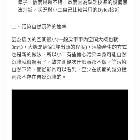
陣子，信度是還不錯，效度因為缺乏校準的設備無
法判斷，狀況與小二自己比較常用的Dylos接近
二、污染自然沉降的速率
因為這次的空間很小(一般房車車內空間大概也就
3m^3，大概是居家1坪出頭的程度)，污染產生的方式
也是新的做法，所以小二有些擔心污染本身可能自然
沉降就很顯著了，故先測幾次什麼事都不做，等污染
自然下降，而從影片可以看到，至少在初期的幾分鐘
內都不存在自然沉降的。