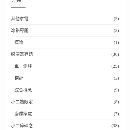
分類
其他家電
(5)
冰箱專題
(2)
概論
(1)
吸塵器專題
(36)
單一測評
(25)
橫評
(2)
綜合概念
(9)
小二嫂限定
(8)
廚房家電
(7)
小二碎碎念
(38)