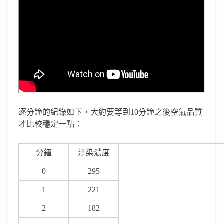
逐分鐘的紀錄如下，大約要等到10分鐘之後空氣品質
才比較穩定一點：
分鐘
汙染濃度
0
295
1
221
2
182