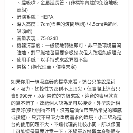
、扁吸嘴，金屬延長管、(非標準內建的免跪地吸
頭組)
過濾系統：HEPA
深入高度：7cm(標準的滾筒地刷) / 4.5cm(免跪地
吸頭組)
音量表現：75-82dB
機器清潔度：一般硬地弱速即可，非平整環境需開
強速，對平織地毯需要多吸幾次但大致還能處理完
使用手感：以手持式來說算還不錯
價格：(換代理商，價格未定)
如果你用一線吸塵器的標準來看，這台只能說是尚
可，吸力、操控性等都稱不上頂尖，但實際上這台只
賣8,990元，以同價位的等級來說，這台的表現就真
的算不錯了，效能個人認為是可以接受，外型設計相
當良好(模也開得不錯，沒有這價位帶產品常見的糙感
或接縫)，只要不是吸力重度需求的環境，小二認為這
台的使用問題不大，不過代理商比較小間，所以保固
上可能還是需要注意一下，不過單以機器本身整體來