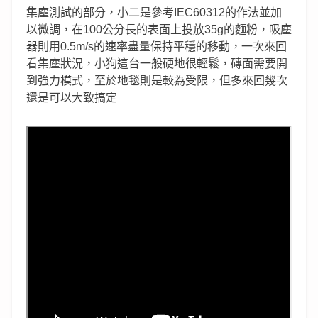
集塵測試的部分，小二是參考IEC60312的作法並加
以微調，在100公分長的表面上投放35g的麵粉，吸塵
器則用0.5m/s的速率盡量保持平穩的移動，一次來回
看集塵狀況，小狗這台一般硬地很輕鬆，磚面需要開
到強力模式，至於地毯則是較為受限，但多來回幾次
還是可以大致搞定