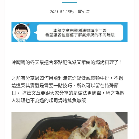
2021-01-28
By :
電小二
Posted on
冷颼颼的冬天最適合來點肥滋滋又牽絲的焗烤料理了！
之前有分享過如何用飛利浦氣炸鍋做威靈頓牛排，不過
這道菜其實還是需要一點技巧，所以可以留在特殊節
日。 這篇文章要跟大家分享的是做法更簡單，稱之為懶
人料理也不為過的起司焗烤鮭魚燉飯