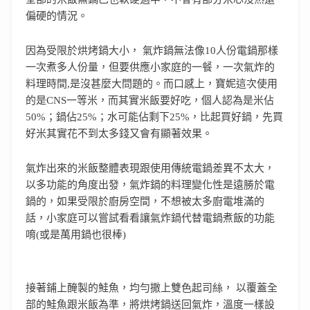
偏硬的情況。
因為受限於烘烤鍋大小， 氣炸鍋無法像10人份電鍋那樣
一次煮多人份量，但要供應小家庭的一餐，一次氣炸的
料理時間,是沒甚麼大問題的。而口感上，寶妮這次使用
的是CNS一等米，而其實米飯要好吃，個人認為是米佔
50%；鍋佔25%；水可能佔剩下25%，比起買好鍋，先買
好米其實花不到太多錢又會有顯著效果。
氣炸出來的米飯整體表現跟使用傳統電鍋差異不太大，
以多功能的角度出發，氣炸鍋的料理變化性是遠勝於電
鍋的，如果受限於廚房空間，不想被太多廚電堆滿的
話，小家庭可以嘗試看看讓氣炸鍋代替電鍋煮飯的功能
唷(或是萬用鍋也很棒)
接著鋪上醃製的鮭魚，均勻撒上雙色起司絲， 以覆蓋全
部的鮭魚跟米飯為準，將烘烤鍋送回氣炸，溫度一樣設