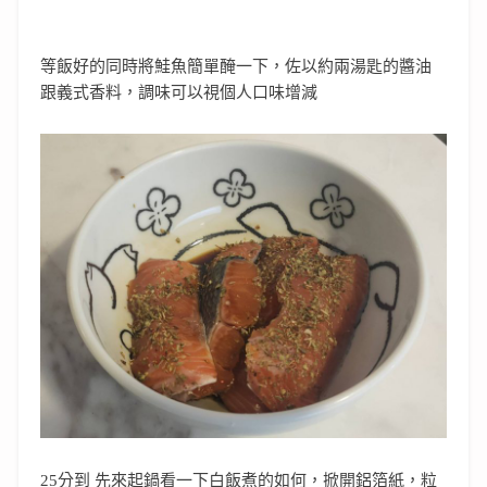
等飯好的同時將鮭魚簡單醃一下，佐以約兩湯匙的醬油
跟義式香料，調味可以視個人口味增減
25分到 先來起鍋看一下白飯煮的如何，掀開鋁箔紙，粒