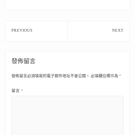
文
PREVIOUS
NEXT
章
Previous
Next
post:
post:
導
覽
發佈留言
*
發佈留言必須填寫的電子郵件地址不會公開。
必填欄位標示為
*
留言