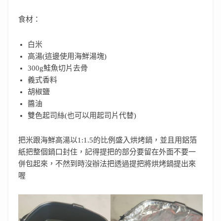
食材：
白米
高湯(這邊使用海鮮湯塊)
300g鮭魚切片去骨
義式香料
胡椒鹽
醬油
雙色起司絲(也可以用起司片代替)
把米跟海鮮高湯以1:1.5的比例盛入烘烤鍋，並且用鋁箔
紙把整個鍋口封住，記得提把的部分要留在外面不要一
併包起來，不然到時沒辦法把透過提把將烘烤鍋提出來
喔