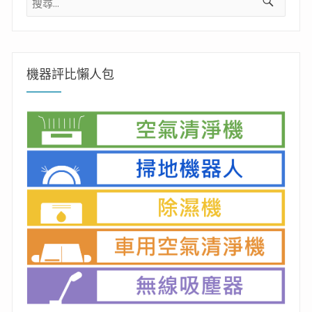
尋
關
鍵
字:
機器評比懶人包