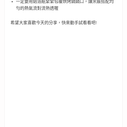
一定要用鋁箔紙緊緊包覆烘烤鍋鍋口，讓米飯搭配均
勻的熱氣流對流熟透喔
希望大家喜歡今天的分享，快來動手試看看吧!