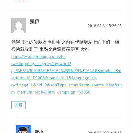
凱伊
表
2018-08-3115:26:25
示:
覺得日本的吸塵器也很棒 之前在代購網站上面下訂一組
很快就收到了 重點比台灣買還便宜 大推
https://tw.daigobang.com/zh-
tw/shopping/category/keyword?
q=%E5%90%B8%E5%A1%B5%E5%99%A8&mode=s&p
latform_id=P0003&translate=1&language=zh-
tw&page=1&cid=0&sortType=score&utm_source=blog&ut
m_medium=reply&utm_campaign=G3858
回覆
表
電小二
2018-09-0221:16:15