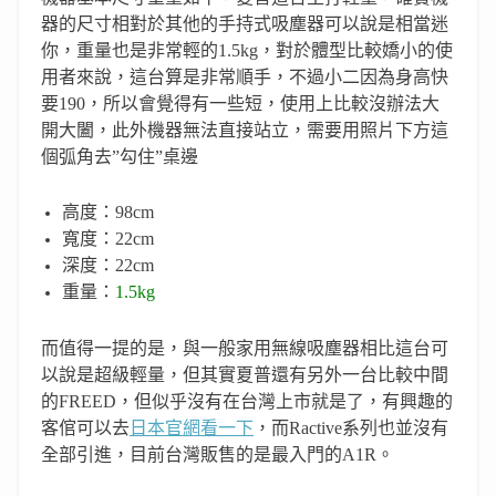
器的尺寸相對於其他的手持式吸塵器可以說是相當迷
你，重量也是非常輕的1.5kg，對於體型比較嬌小的使
用者來說，這台算是非常順手，不過小二因為身高快
要190，所以會覺得有一些短，使用上比較沒辦法大
開大闔，此外機器無法直接站立，需要用照片下方這
個弧角去”勾住”桌邊
高度：98cm
寬度：22cm
深度：22cm
重量：
1.5kg
而值得一提的是，與一般家用無線吸塵器相比這台可
以說是超級輕量，但其實夏普還有另外一台比較中間
的FREED，但似乎沒有在台灣上市就是了，有興趣的
客倌可以去
日本官網看一下
，而Ractive系列也並沒有
全部引進，目前台灣販售的是最入門的A1R。