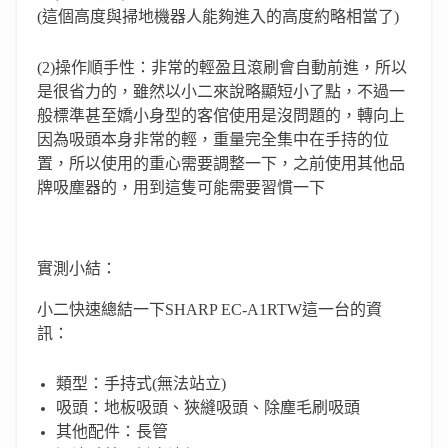
(這個高度與掃地機器人能夠進入的高度約略相當了)
(2)操作順手性：非常的輕盈且滾刷會自動前進，所以
是很省力的，雖然以小二來說略顯短小了點，不過一
般標準甚至嬌小身型的客倌使用是沒問題的，轉向上
因為吸頭本身非常的輕，重量完全集中在手持的位
置，所以使用的重心需要調整一下，之前使用其他品
牌吸塵器的，用到這隻可能需要習慣一下
實測小結：
小二快速總結一下SHARP EC-A1RTW這一台的資
訊：
類型：手持式(無法站立)
吸頭：地板吸頭、狹縫吸頭、除塵毛刷吸頭
其他配件：長管