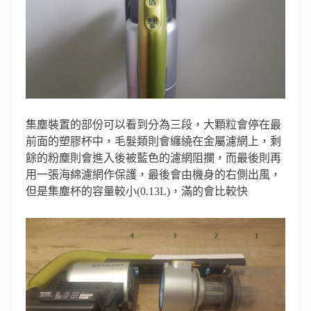
集塵裝置的部份可以看到分為三段，大顆粒會停在最
前面的塑膠杯中，毛髮類則會纏繞在金屬濾網上，剩
餘的粉塵則會進入後被藍色的濾網阻攔，而最後則再
用一張海綿濾網作保護，最後會由機身的右側出風，
但是集塵杯的容量較小(0.13L)，滿的會比較快