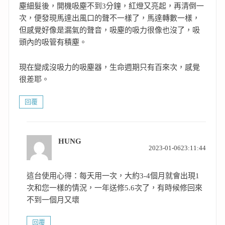
塵細髮後，開機吸塵不到3分鐘，紅燈又亮起，再清倒一
次，便發現馬達出風口的聲不一樣了，馬達轉數一樣，
但感覺好像是漏氣的聲音，吸塵的吸力很像也沒了，吸
頭內的吸管有積塵。
現在變成沒吸力的吸塵器，生命週期只有百來次，感覺
很差耶。
回覆
HUNG
表
2023-01-0623:11:44
示:
這台使用心得：每天用一次，大約3-4個月就會出現1
次和您一樣的情況，一年送修5.6次了，有時候修回來
不到一個月又壞
回覆