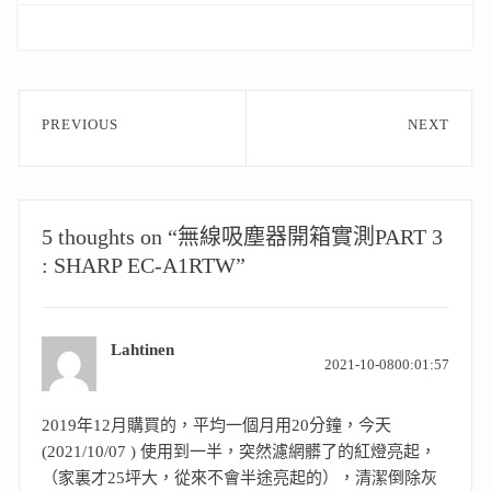
文
PREVIOUS
NEXT
章
Previous
Next
post:
post:
導
覽
5 thoughts on “無線吸塵器開箱實測PART 3
: SHARP EC-A1RTW”
Lahtinen
表
2021-10-0800:01:57
示:
2019年12月購買的，平均一個月用20分鐘，今天
(2021/10/07 ) 使用到一半，突然濾網髒了的紅燈亮起，
（家裏才25坪大，從來不會半途亮起的），清潔倒除灰