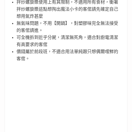
拌炒螺旋槳使用上有其限制，不適用所有食材，衝著
拌炒螺旋槳這點想掏出魔法小卡的客倌請先確定自己
想用氣炸甚麼
無氣味問題，不用【開鍋】，對塑膠味完全無法接受
的客倌請進。
可全機拆到近乎分屍，清潔無死角，適合對廚電清潔
有高要求的客倌
價錢屬於前段班，不適合用法單純跟只想偶爾嚐鮮的
客倌。