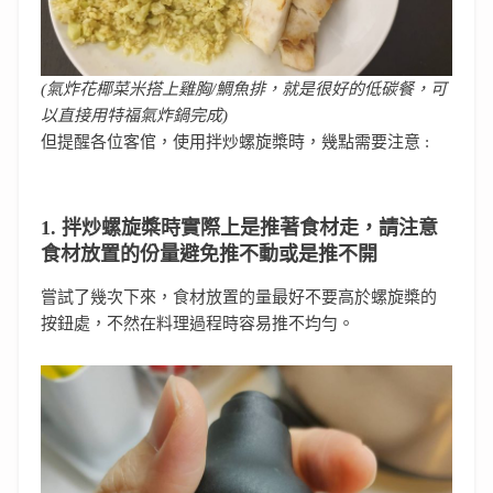
(氣炸花椰菜米搭上雞胸/鯛魚排，就是很好的低碳餐，可
以直接用特福氣炸鍋完成)
但提醒各位客倌，使用拌炒螺旋槳時，幾點需要注意 :
1. 拌炒螺旋槳時實際上是推著食材走，請注意
食材放置的份量避免推不動或是推不開
嘗試了幾次下來，食材放置的量最好不要高於螺旋槳的
按鈕處，不然在料理過程時容易推不均勻。