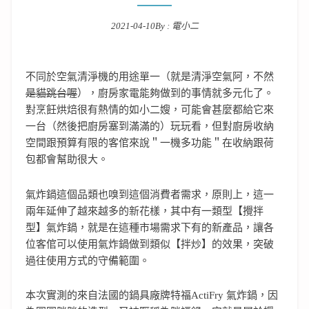
2021-04-10
By :
電小二
Posted on
不同於空氣清淨機的用途單一（就是清淨空氣阿，不然
是貓跳台喔
），廚房家電能夠做到的事情就多元化了。
對烹飪烘焙很有熱情的如小二嫂，可能會甚麼都給它來
一台（然後把廚房塞到滿滿的）玩玩看，但對廚房收納
空間跟預算有限的客倌來說＂一機多功能＂在收納跟荷
包都會幫助很大。
氣炸鍋這個品類也嗅到這個消費者需求，原則上，這一
兩年延伸了越來越多的新花樣，其中有一類型【攪拌
型】氣炸鍋，就是在這種市場需求下有的新產品，讓各
位客倌可以使用氣炸鍋做到類似【拌炒】的效果，突破
過往使用方式的守備範圍。
本次實測的來自法國的鍋具廠牌特福ActiFry 氣炸鍋，因