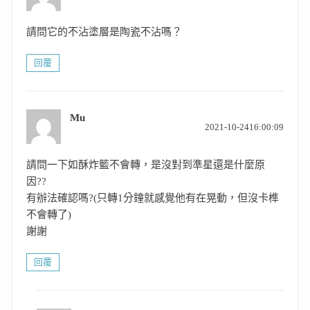
示:
請問它的不沾塗層是陶瓷不沾嗎？
回覆
Mu
表
2021-10-2416:00:09
示:
請問一下如酥炸籃不會轉，是沒對到準星還是什麼原
因??
有辦法確認嗎?(只轉1分鐘就感覺他有在晃動，但沒卡榫
不會轉了)
謝謝
回覆