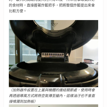
的食材時，直接握著炸籃把手，把將整個炸籃提出來會
比較方便。
（加熱器件設置在上蓋與機體的連結關節處，使用時會
再透過導風方式將熱空氣傳至艙內，這樣油汙也不會直
接噴濺到加熱板）