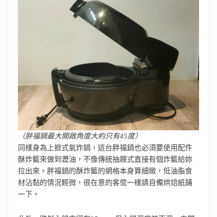
（胖福鍋最大開啟角度大約只有45度）
同樣身為上掀式氣炸鍋，這台胖福鍋也必須要使用配件
酥炸籃來做到瀝油，不像傳統抽屜式直接有個炸籃給妳
拉出來。胖福鍋的酥炸籃的網格本身算細緻，低油脂食
材沾黏的情況輕微，很在意的客倌一樣請自備烘焙紙鋪
一下。