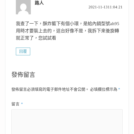
路人
表
2021-11-1311:04:21
示:
我查了一下，酥炸籃下有個小環，是給內鍋型號ah95
用時才要裝上去的，這台好像不是，我拆下來後旋轉
就正常了，您試試看
回覆
發佈留言
*
發佈留言必須填寫的電子郵件地址不會公開。
必填欄位標示為
*
留言