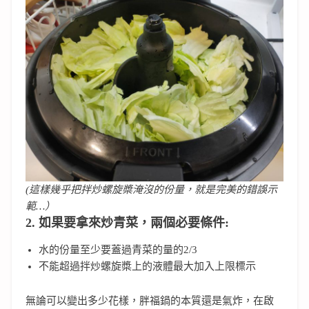
(這樣幾乎把拌炒螺旋槳淹沒的份量，就是完美的錯誤示
範…）
2. 如果要拿來炒青菜，兩個必要條件:
水的份量至少要蓋過青菜的量的2/3
不能超過拌炒螺旋槳上的液體最大加入上限標示
無論可以變出多少花樣，胖福鍋的本質還是氣炸，在啟