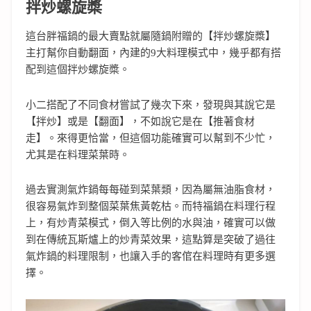
拌炒螺旋槳
這台胖福鍋的最大賣點就屬隨鍋附贈的【拌炒螺旋槳】
主打幫你自動翻面，內建的9大料理模式中，幾乎都有搭
配到這個拌炒螺旋槳。
小二搭配了不同食材嘗試了幾次下來，發現與其說它是
【拌炒】或是【翻面】，不如說它是在【推著食材
走】。來得更恰當，但這個功能確實可以幫到不少忙，
尤其是在料理菜葉時。
過去實測氣炸鍋每每碰到菜葉類，因為屬無油脂食材，
很容易氣炸到整個菜葉焦黃乾枯。而特福鍋在料理行程
上，有炒青菜模式，倒入等比例的水與油，確實可以做
到在傳統瓦斯爐上的炒青菜效果，這點算是突破了過往
氣炸鍋的料理限制，也讓入手的客倌在料理時有更多選
擇。