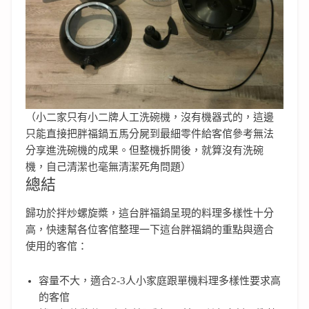
（小二家只有小二牌人工洗碗機，沒有機器式的，這邊
只能直接把胖福鍋五馬分屍到最細零件給客倌參考無法
分享進洗碗機的成果。但整機拆開後，就算沒有洗碗
機，自己清潔也毫無清潔死角問題）
總結
歸功於拌炒螺旋槳，這台胖福鍋呈現的料理多樣性十分
高，快速幫各位客倌整理一下這台胖福鍋的重點與適合
使用的客倌：
容量不大，適合2-3人小家庭跟單機料理多樣性要求高
的客倌