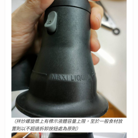
（拌炒螺旋槳上有標示液體容量上限，至於一般食材放
置則以不超過拆卸按鈕處為原則）