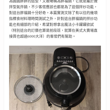
為圓圓胖胖的造型，又被暱稱為胖福鍋，它就是屬於攪
拌型氣炸鍋，不少客倌應該也都是為了這個拌炒功能，
對這台胖福鍋十分好奇。本篇實測文除了有以往的幾項
指標食材料理時間測試之外，針對這台胖福鍋的拌炒功
能也有細部的介紹，希望對想拿出魔法小卡躍躍欲試
（特別這台的訂價也算是前段班，就算在美式大賣場直
接買也超過6000大洋）的客倌們有幫助。