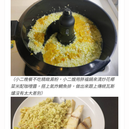
（小二晚餐不吃精緻澱粉，小二嫂用胖福鍋來清炒花椰
菜米配咖哩醬，搭上氣炸鯛魚排，做出來跟上傳統瓦斯
爐沒有太大差別）