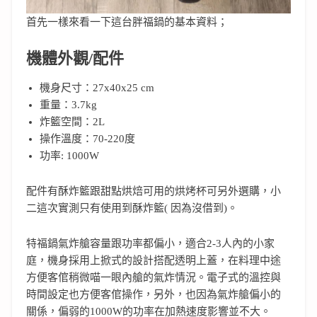
首先一樣來看一下這台胖福鍋的基本資料；
機體外觀/配件
機身尺寸：27x40x25 cm
重量：3.7kg
炸籃空間：2L
操作溫度：70-220度
功率: 1000W
配件有酥炸籃跟甜點烘焙可用的烘烤杯可另外選購，小
二這次實測只有使用到酥炸籃( 因為沒借到)。
特福鍋氣炸艙容量跟功率都偏小，適合2-3人內的小家
庭，機身採用上掀式的設計搭配透明上蓋，在料理中途
方便客倌稍微喵一眼內艙的氣炸情況。電子式的溫控與
時間設定也方便客倌操作，另外，也因為氣炸艙偏小的
關係，偏弱的1000W的功率在加熱速度影響並不大。