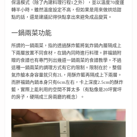
保溫模式（除了內建料理行程1之外），並以溫度70度運
轉半小時。雖然溫度設定不高，但如果是用來做烘焙甜
點的話，還是建議記得快點拿出來避免成品變質。
一鍋兩菜功能
所謂的一鍋兩菜，指的透過酥炸籃將氣炸鍋內層隔成上
下兩層放置不同食材，在鍋內同時進行料理。胖福鍋附
贈的食譜也有專門列出幾道一鍋兩菜的食譜教學。不過
這種一鍋兩菜的調理方式有它的限制。限制在於，整個
氣炸艙本身容量就只有2L，用酥炸籃再隔成上下兩層。
而胖福鍋內鍋本身只有6cm左右，卡上深度2.5cm的酥炸
籃，實際上能利用的空間不算太多（有點像是20坪實坪
的房子，硬隔成三房兩廳的概念）。