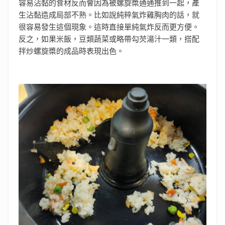
容易沾黏的食材反而會因為被螺旋槳通通推到一起，產
生沾黏造成局部不熟。比如說純粹氣炸雞胸肉的話，就
很容易發生這個現象。這時直接單純氣炸反而更方便。
反之，如果米飯，豆類蔬菜或略帶勾芡湯汁一類，搭配
拌炒螺旋槳的成品時表現出色。