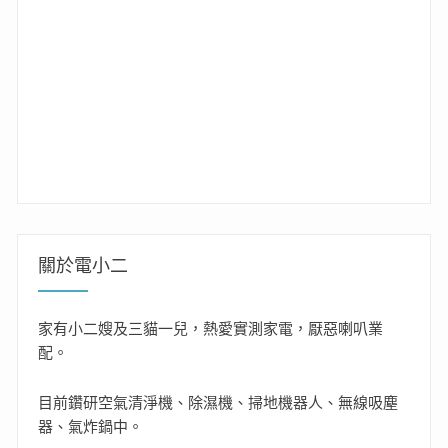
關於電小二
家有小二嫂及三貓一兒，熱愛實測家電，厭惡喇叭業
配。
目前鑽研空氣清淨機、除濕機、掃地機器人、無線吸塵
器、氣炸鍋中。