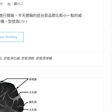
20
By :
電小二
進行開箱，今天開箱的這台是品牌比較小一點的威
機，型號為UV-1
“空氣清淨機開箱實測PART 6 : 威奈UV-1608”
inue Reading
化
,
空氣淨化器
,
空氣清新
,
空氣清淨機