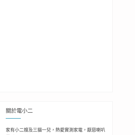
關於電小二
家有小二嫂及三貓一兒，熱愛實測家電，厭惡喇叭