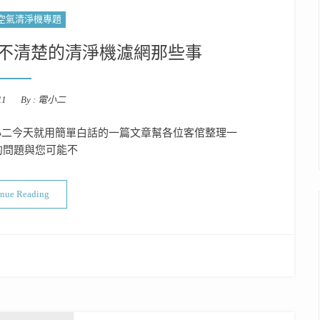
空氣清淨機專題
不清楚的清淨機濾網那些事
11
By :
電小二
小二今天就用簡單白話的一篇文章幫各位客倌整理一
的問題與您可能不
“您需要知道，但可能還不清楚的清淨機濾網那些事”
inue Reading