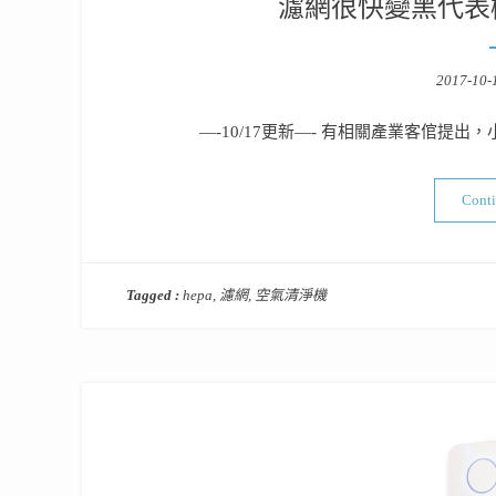
濾網很快變黑代表
Posted
2017-10-
on
—-10/17更新—- 有相關產業客倌提
Cont
Tagged :
hepa
,
濾網
,
空氣清淨機