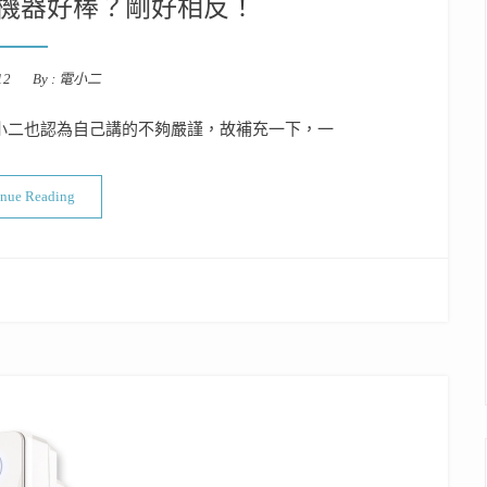
機器好棒？剛好相反！
12
By :
電小二
出，小二也認為自己講的不夠嚴謹，故補充一下，一
“濾網很快變黑代表機器好棒？剛好相反！”
inue Reading