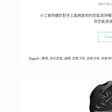
Posted
2017-01-
on
小二會持續針對手上能夠拿到的空氣清淨機
奈空氣清淨
Cont
Tagged :
實測
,
淨化空氣
,
濾網
,
空氣汙染
,
空氣污染
,
空氣淨