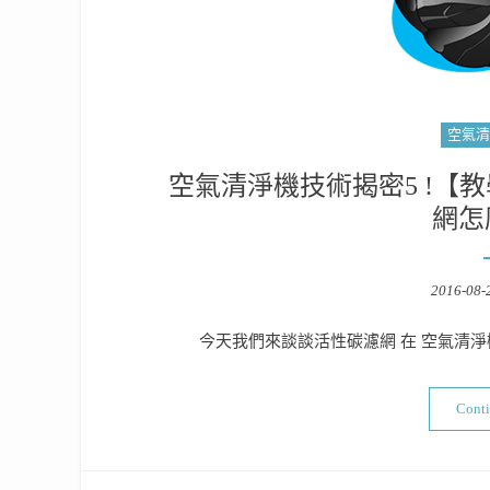
空氣清
空氣清淨機技術揭密5 !【
網怎
Posted
2016-08-
on
今天我們來談談活性碳濾網 在 空氣清淨機
Cont