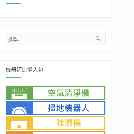
搜
尋
關
鍵
字:
機器評比懶人包