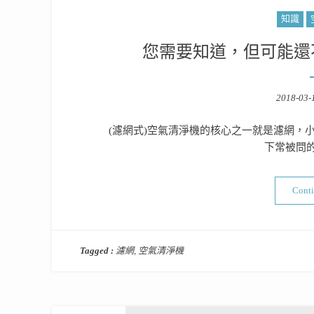
知識
您需要知道，但可能還
Posted
2018-03-
on
(濾網式)空氣清淨機的核心之一就是濾網，
下常被問
Cont
Tagged :
濾網
,
空氣清淨機