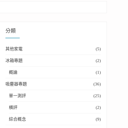
分類
其他家電
(5)
冰箱專題
(2)
概論
(1)
吸塵器專題
(36)
單一測評
(25)
麼挑？！”
橫評
(2)
綜合概念
(9)