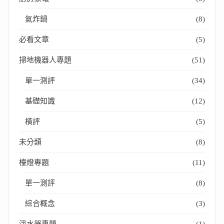
氣炸鍋
(8)
必看文章
(5)
掃地機器人專題
(51)
單一測評
(34)
基礎知識
(12)
橫評
(5)
未分類
(8)
檯燈專題
(11)
單一測評
(8)
綜合概念
(3)
淨水器專題
(1)