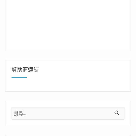
贊助商連結
搜
尋
關
鍵