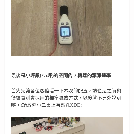
最後是
小坪數
(2.5
坪
)
的空間內，機器的潔淨速率
首先先讓各位客倌看一下本次的配置，這也是之前與
後續實測會採用的標準擺放方式，以後就不另外說明
囉，
(
請忽略小二桌上有點亂
XDD)