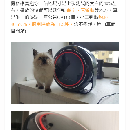
機器相當迷你，佔地尺寸是上次測試的大白的
40%
左
右，
擺放的位置可以延伸到
書桌、床頭櫃
等地方，算
是唯一的優點，
無公告
CADR
值，
小二判斷
約30-
40m^3/h，適用坪數為1-1.5坪，
話不多說，廬山真面
目開箱
!