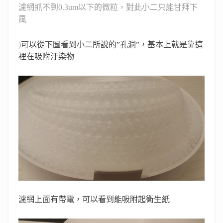
濾網抓不到
0.3um
以下的微粒，對此小二只能甘拜下
風
)
可以從下圖看到小二所說的
”
孔洞
”
，基本上就是靠這
裡在吸附汙染物
濾網上面有帶電，可以看到能吸附起衛生紙