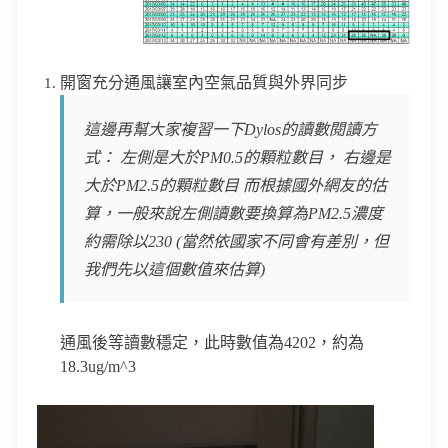
開窗充分通風讓室內空氣品質與外界同步
這邊再幫大家複習一下
Dylos
的讀數閱讀方
式：
左側是大於
PM0.5
的顆粒數目，
右邊是
大於
PM2.5
的顆粒數目
而根據國外網友的估
算，一般來說左側讀數要換算為
PM2.5
濃度
約需除以
230 (
當然依國家不同會有差別，但
我們先以這個數值來估算
)
通風後等讀數穩定，此時數值為
4202
，約為
18.3ug/m^3