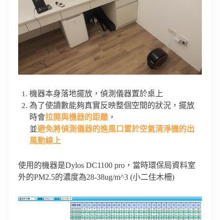
機器本身落地擺放，偵測儀器置於桌上
為了使讀數能夠真實反映整個空間的狀況，擺放
時會
拉開與機器的距離
，
並
避免將偵測儀器的進風口置於空氣清淨機的出
風動線上
使用的機器是
Dylos DC1100 pro，
當時環保局資料室
外的
PM2.5
的濃度為
28-38ug/m^3 (
小二住木柵
)