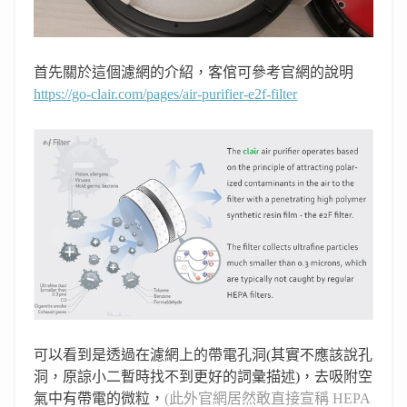
首先關於這個濾網的介紹，客倌可參考官網的說明
https://go-clair.com/pages/air-purifier-e2f-filter
可以看到是透過在濾網上的帶電孔洞
(
其實不應該說孔
洞，原諒小二暫時找不到更好的詞彙描述
)
，
去吸附空
氣中有帶電的微粒，
(此外官
網居然敢直接宣稱
HEPA