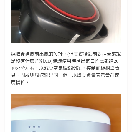
採取後進風前出風的設計，
(但
其實後跟前對這台來說
是沒有什麼差別XD
)
建議使用時進出氣口均需離牆
20-
30
公分左右，
以減少空氣循環問題，
控制面板相當簡
易，開啟與風速鍵是同一個，以燈號數量表示當前速
度檔位，