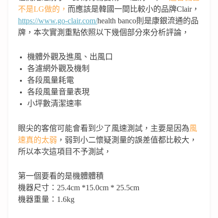
不是
LG
做的，
而應該是韓國一間比較小的品牌
Clair，
https://www.go-clair.com/
health banco
則是
康銀流通
的品
牌，
本次實測重點依照以下幾個部分來分析評論，
機體外觀及進風、出風口
各濾網外觀及機制
各段風量耗電
各段風量音量表現
小坪數清潔速率
眼尖的客倌可能會看到少了風速測試，
主要是因為
風
速真的太弱
，弱到小二懷疑測量的誤差值都比較大，
所以本次這項目不予測試，
第一個要看的是機體體積
機器尺寸：
25.4cm *15.0cm * 25.5cm
機器重量：
1.6kg