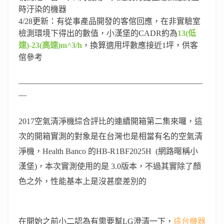
時汙染的機器
4/28更新：有從事產品開發的客倌回應，在非實驗室
檢測環境下得出的數值，小漢堡的CADR約為
13(低
速)-23(高速)m^3/h
，換算適用坪數應接近1坪，供客
倌參考
———————————————————————
—
2017
空氣清淨機綜合評比的連續開箱第二集來囉，
這
次的開箱實測的對象是在台灣也是相當有名的空氣清
淨機，
Health Banco
的
HB-R1BF2025H (
網路暱稱小
漢堡
)，
本次實測使用的是
3.0
版本，
不過其實除了顏
色之外，性能基本上是沒甚麼差別的
在開始之前小二認為有需要幫
LG
澄清一下，
這台機器