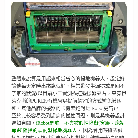
整體來說算是用起來相當省心的掃地機器人，設定好
讓他每天定時出來跑就好，相當難發生漏掃或是回不
了家的狀況(以目前小二實測過這些機器來看，只有伊
萊克斯的PUREi9有機會以提前趨避的方式避免被困
死，其他品牌的機器的卡機率絕對比iRobot更高)。
至於比較容易受到詬病的碰撞問題，則是與機器設計
邏輯有關，
iRobot是唯一不會被假性障礙(窗簾、床裙
等)所阻擋的規劃型掃地機器人
， 因為會用輕碰去試
探能否通過，這就代表會有相對於其他機器較高的碰