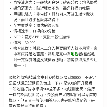
直接清潔力：一般地面良好；磚面普通；地毯優秀
邊角清潔力：貼近程度不夠，邊角打掃力較弱
障礙脫逃力：非常好，目前尚未有發生過卡機狀
況，而且幾乎甚麼都吃得下
全室覆蓋率：預估約為90%
清掃速率：11坪約50分鐘
APP：官方APP，支援一般性操作
價格：30,000
適合族群：討厭人工介入想要開著人就不用管、家
中有床裙落地窗簾、特別是家中有
地毯
者(當然毛
到一定程度可能反被機器拔斷，請客倌還是多少注
意一下)
頂規的價格(這篇文章刊發時機器降到30000，不確定
是長期還是短期但先備註一下)，是960的再升級版，
一般地面打掃水準與960差不多，地毯則更高，維持
一貫的極高脫困能力，是預算充足的客倌可以考慮的
機器，但其實一般使用的話960也是能夠滿足的，是
否攻頂就自行判斷囉。