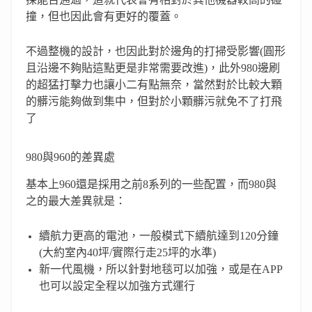
撞，但也因此會有更好的覆蓋。
不過整機的設計，也因此對於邊角的打掃受影響(圓形
且沿邊不夠貼這點更是非常需要改進)，此外980邊刷
的超猛打擊力也讓小二有點無奈，當然對於比較大顆
的髒污能夠做到集中，但對於小顆髒污就免不了打飛
了
980與960的差異處
基本上960還是採用之前8系列的一些配置，而980與
之的最大差異就是：
續航力更高的電池，一般模式下續航達到120分鐘
(大約室內40坪/實際行走25坪的水準)
新一代風機，所以針對地毯可以加強，或是在APP
也可以設定全程以加強方式運行