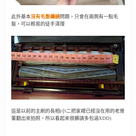
此外基本
沒有毛髮纏繞
問題，只會在兩側有一點毛
髮，可以輕易的徒手清理
這是以前的主刷的長相(小二把家裡已經沒在用的老骨
董翻出來拍照，所以看起來很髒請多包涵XDD)