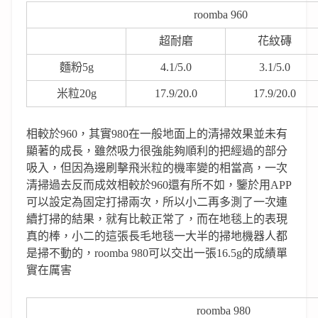
roomba 960
超耐磨
花紋磚
麵粉5g
4.1/5.0
3.1/5.0
米粒20g
17.9/20.0
17.9/20.0
相較於960，其實980在一般地面上的清掃效果並未有
顯著的成長，雖然吸力很強能夠順利的把經過的部分
吸入，但因為邊刷擊飛米粒的機率變的相當高，一次
清掃過去反而成效相較於960還有所不如，鑒於用APP
可以設定為固定打掃兩次，所以小二再多測了一次連
續打掃的結果，就有比較正常了，而在地毯上的表現
真的棒，小二的這張長毛地毯一大半的掃地機器人都
是掃不動的，roomba 980可以交出一張16.5g的成績單
實在厲害
roomba 980