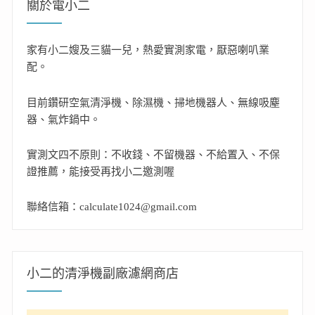
關於電小二
家有小二嫂及三貓一兒，熱愛實測家電，厭惡喇叭業
配。
目前鑽研空氣清淨機、除濕機、掃地機器人、無線吸塵
器、氣炸鍋中。
實測文四不原則：不收錢、不留機器、不給置入、不保
證推薦，能接受再找小二邀測喔
聯絡信箱：calculate1024@gmail.com
小二的清淨機副廠濾網商店