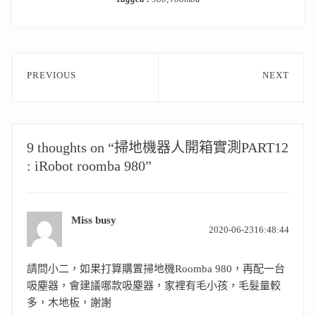
文
PREVIOUS
NEXT
章
Previous
Next
post:
post:
導
覽
9 thoughts on “掃地機器人開箱實測PART12
: iRobot roomba 980”
Miss busy
表
2020-06-2316:48:44
示:
請問小二，如果打算購置掃地機Roomba 980，再配一台
吸塵器，會建議哪款吸塵器，家裡有毛小孩，毛髮量較
多，木地板，謝謝