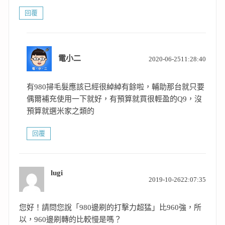
回覆
表
電小二
2020-06-2511:28:40
示:
有980掃毛髮應該已經很綽綽有餘啦，輔助那台就只要
偶爾補充使用一下就好，有預算就買很輕盈的Q9，沒
預算就選米家之類的
回覆
lugi
表
2019-10-2622:07:35
示:
您好！請問您說「980邊刷的打擊力超猛」比960強，所
以，960邊刷轉的比較慢是嗎？