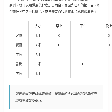
為例，就可以知道最低程度是買兩台，而原先已有的第一台，能
否擔任其中之一的腳色，或者需要直接新買兩台就也很清楚了。
大小
早上
下午
晚
客廳
8坪
O
O
餐廳
4坪
O
O
主臥
7坪
書房
3坪
O
次臥
3坪
如果覺得列表格很麻煩煩，最簡單的方式當然就是每個空
間都配置清淨機XD