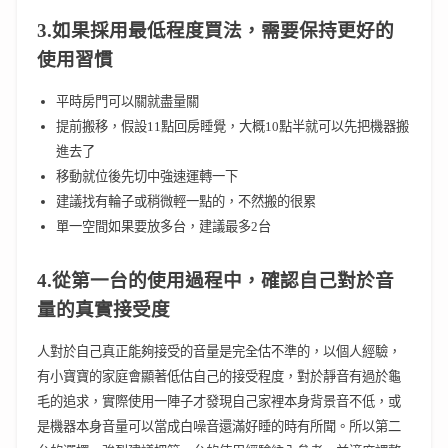
3.如果採用最低程度買法，需要保持
更好的
使用習慣
平時房門可以關就盡量關
提前搬移，假設11點回房睡覺，大概10點半就可以先把機器搬
進去了
移動就位後先切中強速運轉一下
建議找有輪子或稍微輕一點的，不然搬的很累
單一空間如果要放多台，建議最多2台
4.從第一台的使用過程中，確認自己對於音
量的真實接受度
人對於自己真正能夠接受的音量是完全估不準的，以個人經驗，
有小寶寶的家庭會顯著低估自己的接受程度，對於靜音有過於龜
毛的追求，實際使用一陣子才發現自己家裡本身背景音不低，或
是機器本身音量可以當成白噪音還滿好睡的時有所聞。所以第二