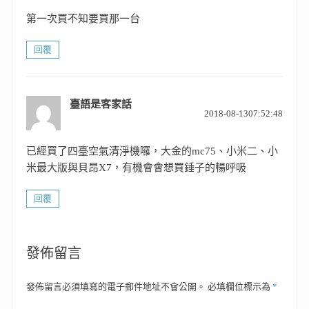
第一次買不知要買那一台
回覆
臺語是客家話
表
2018-08-1307:52:48
示:
已經買了四臺空氣清淨機囉，大金的mc75、小米二、小
米最大版與貝昂X7，有機會會想買錘子的暢呼吸
回覆
發佈留言
*
發佈留言必須填寫的電子郵件地址不會公開。
必填欄位標示為