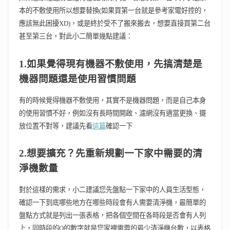
本的不敷使用所以想要替換(如果買第一台就是參考家電好控的，
應該無此困擾XD)，或是終於受不了搬來搬去，想要直接買第二台
甚至第三台，對此小二簡單幾點建議：
1.如果覺得現有機器不敷使用，先搞清楚是
機器問題還是使用習慣問題
有的時候覺得機器不敷使用，其實不是機器問題，而是自己本身
的使用習慣不好，例如沒有長時間開啟、濾網沒有適當更換、擺
放位置不對等，建議先看
這篇
確認一下
2.想要擴充？先重新規劃一下家中需要的清
淨機數量
對於這樣的需求，小二建議您先盤點一下家中的人員生活型態，
確認一下到底哪些地方在哪些時段會有人需要清淨機，最簡單的
盤點方式就是列出一張表格，把各個空間在各時段是否會有人列
上，同時段的O的數字就是您家裡需要的最少清淨機台數，以表格