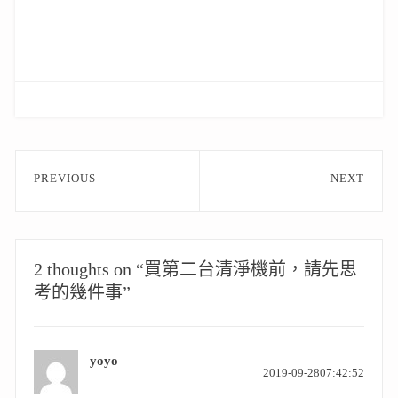
文
PREVIOUS
NEXT
章
Previous
Next
post:
post:
導
覽
2 thoughts on “買第二台清淨機前，請先思
考的幾件事”
yoyo
表
2019-09-2807:42:52
示: