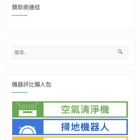
贊助商連結
搜
尋
關
鍵
字:
機器評比懶人包