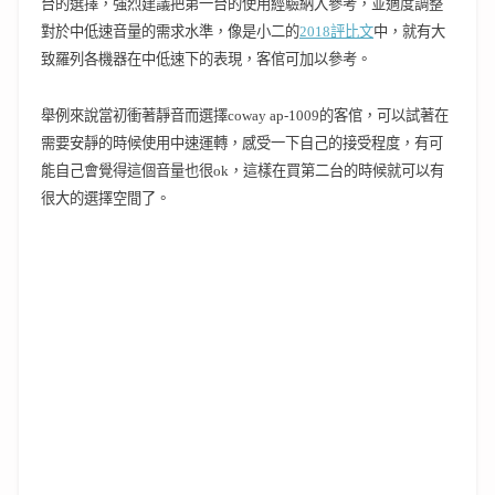
台的選擇，強烈建議把第一台的使用經驗納入參考，並適度調整
對於中低速音量的需求水準，
像是小二的
2018評比文
中，就有大
致羅列各機器在中低速下的表現，客倌可加以參考。
舉例來說當初衝著靜音而選擇coway ap-1009的客倌，可以試著在
需要安靜的時候使用中速運轉，感受一下自己的接受程度，有可
能自己會覺得這個音量也很ok，這樣在買第二台的時候就可以有
很大的選擇空間了。