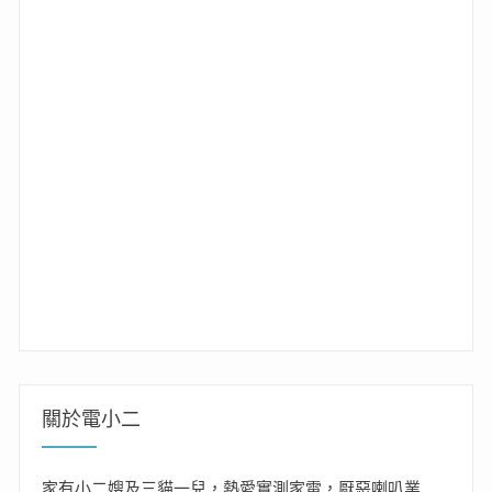
關於電小二
家有小二嫂及三貓一兒，熱愛實測家電，厭惡喇叭業